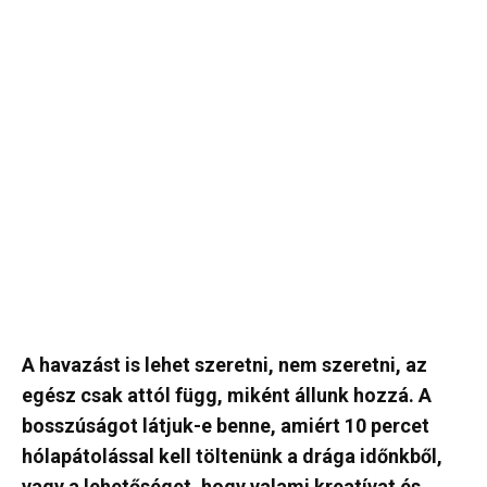
A havazást is lehet szeretni, nem szeretni, az
egész csak attól függ, miként állunk hozzá. A
bosszúságot látjuk-e benne, amiért 10 percet
hólapátolással kell töltenünk a drága időnkből,
vagy a lehetőséget, hogy valami kreatívat és