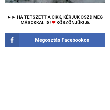
►► HA TETSZETT A CIKK, KÉRJÜK OSZD MEG
MÁSOKKAL IS!
❤
KÖSZÖNJÜK! 🙏
Megosztás Facebookon