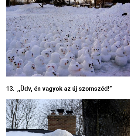
13. ,,Üdv, én vagyok az új szomszéd!”