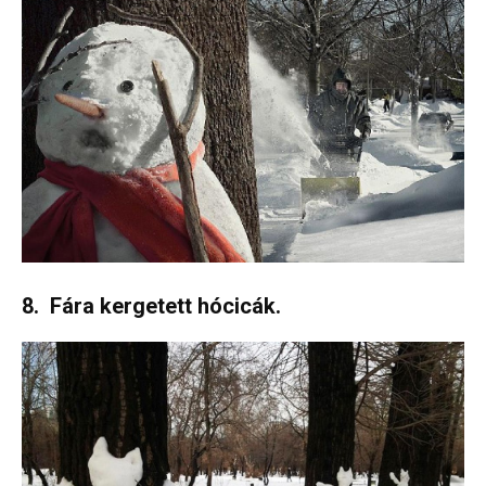
8. Fára kergetett hócicák.