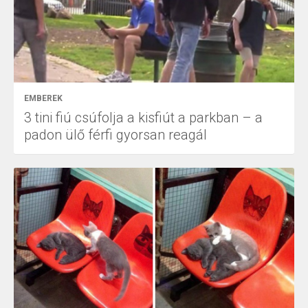
EMBEREK
3 tini fiú csúfolja a kisfiút a parkban – a
padon ülő férfi gyorsan reagál