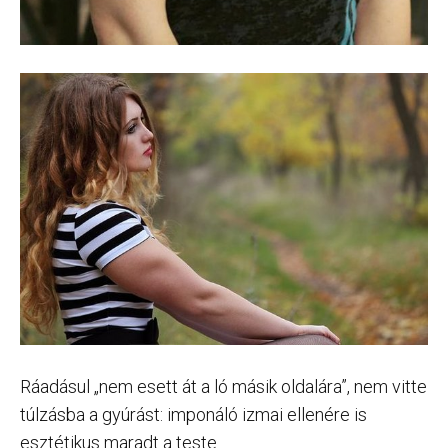
Ráadásul „nem esett át a ló másik oldalára”, nem vitte
túlzásba a gyúrást: imponáló izmai ellenére is
esztétikus maradt a teste.