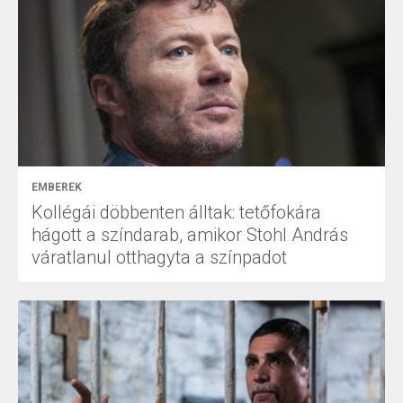
EMBEREK
Kollégái döbbenten álltak: tetőfokára
hágott a színdarab, amikor Stohl András
váratlanul otthagyta a színpadot