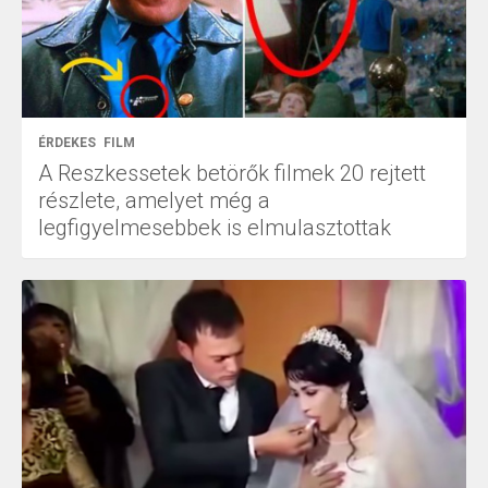
ÉRDEKES
FILM
A Reszkessetek betörők filmek 20 rejtett
részlete, amelyet még a
legfigyelmesebbek is elmulasztottak