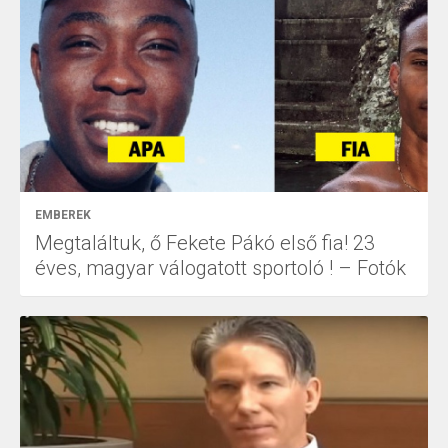
EMBEREK
Megtaláltuk, ő Fekete Pákó első fia! 23
éves, magyar válogatott sportoló ! – Fotók