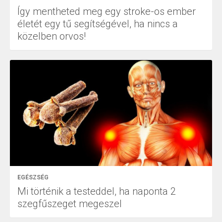
Így mentheted meg egy stroke-os ember
életét egy tű segítségével, ha nincs a
közelben orvos!
EGÉSZSÉG
Mi történik a testeddel, ha naponta 2
szegfűszeget megeszel