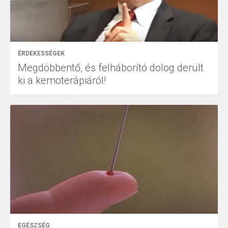
ÉRDEKESSÉGEK
Megdöbbentő, és felháborító dolog derült
ki a kemoterápiáról!
EGÉSZSÉG