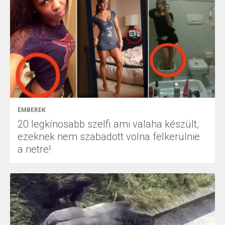
EMBEREK
20 legkínosabb szelfi ami valaha készült,
ezeknek nem szabadott volna felkerülnie
a netre!