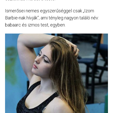
Ismerősei nemes egyszerűséggel csak „Izom
Barbie-nak hívják”, ami tényleg nagyon találó név:
babaarc és izmos test, egyben.