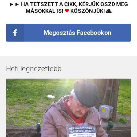
►► HA TETSZETT A CIKK, KÉRJÜK OSZD MEG
MÁSOKKAL IS!
❤
KÖSZÖNJÜK! 🙏
Megosztás Facebookon
Heti legnézettebb