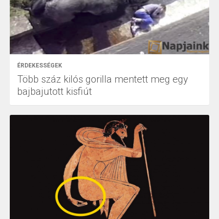
ÉRDEKESSÉGEK
Több száz kilós gorilla mentett meg egy
bajbajutott kisfiút