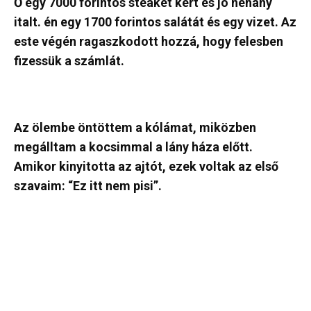
Ő egy 7000 forintos steaket kért és jó néhány
italt. én egy 1700 forintos salátát és egy vizet. Az
este végén ragaszkodott hozzá, hogy felesben
fizessük a számlát.
Az ölembe öntöttem a kólámat, miközben
megálltam a kocsimmal a lány háza előtt.
Amikor kinyitotta az ajtót, ezek voltak az első
szavaim: “Ez itt nem pisi”.