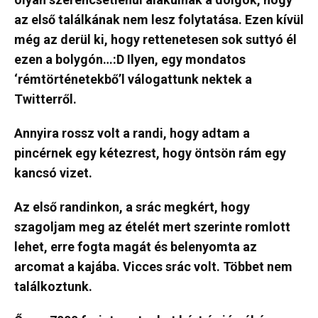
az első találkának nem lesz folytatása. Ezen kívül
még az derül ki, hogy rettenetesen sok suttyó él
ezen a bolygón…:D Ilyen, egy mondatos
‘rémtörténetekbő’l válogattunk nektek a
Twitterről.
Annyira rossz volt a randi, hogy adtam a
pincérnek egy kétezrest, hogy öntsön rám egy
kancsó vizet.
Az első randinkon, a srác megkért, hogy
szagoljam meg az ételét mert szerinte romlott
lehet, erre fogta magát és belenyomta az
arcomat a kajába. Vicces srác volt. Többet nem
találkoztunk.