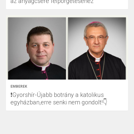
az anyagcsere felpörgetéséhez
EMBEREK
❗Gyorshír-Újabb botrány a katolikus
egyházban,erre senki nem gondolt!👇