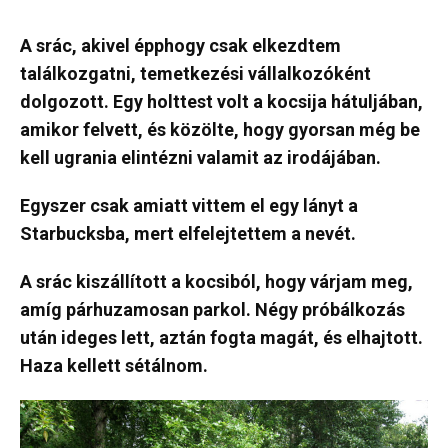
A srác, akivel épphogy csak elkezdtem
találkozgatni, temetkezési vállalkozóként
dolgozott. Egy holttest volt a kocsija hátuljában,
amikor felvett, és közölte, hogy gyorsan még be
kell ugrania elintézni valamit az irodájában.
Egyszer csak amiatt vittem el egy lányt a
Starbucksba, mert elfelejtettem a nevét.
A srác kiszállított a kocsiból, hogy várjam meg,
amíg párhuzamosan parkol. Négy próbálkozás
után ideges lett, aztán fogta magát, és elhajtott.
Haza kellett sétálnom.