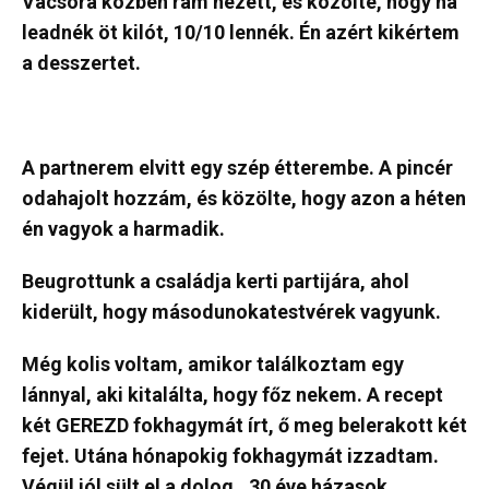
Vacsora közben rám nézett, és közölte, hogy ha
leadnék öt kilót, 10/10 lennék. Én azért kikértem
a desszertet.
A partnerem elvitt egy szép étterembe. A pincér
odahajolt hozzám, és közölte, hogy azon a héten
én vagyok a harmadik.
Beugrottunk a családja kerti partijára, ahol
kiderült, hogy másodunokatestvérek vagyunk.
Még kolis voltam, amikor találkoztam egy
lánnyal, aki kitalálta, hogy főz nekem. A recept
két GEREZD fokhagymát írt, ő meg belerakott két
fejet. Utána hónapokig fokhagymát izzadtam.
Végül jól sült el a dolog…30 éve házasok