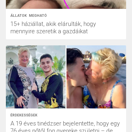
ÁLLATOK
MEGHATÓ
15+ háziállat, akik elárulták, hogy
mennyire szeretik a gazdáikat
ÉRDEKESSÉGEK
A 19 éves tinédzser bejelentette, hogy egy
76 éves nőtől fog gyereke születni – de