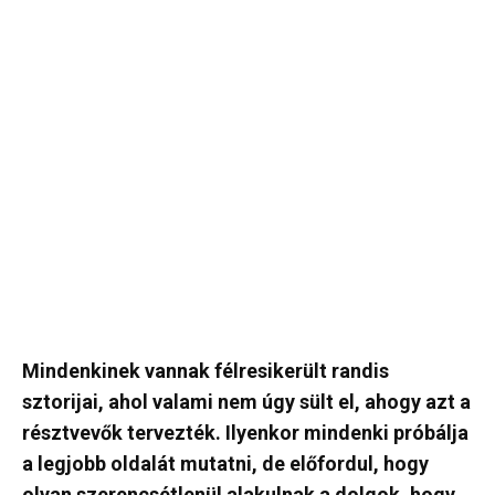
Mindenkinek vannak félresikerült randis
sztorijai, ahol valami nem úgy sült el, ahogy azt a
résztvevők tervezték. Ilyenkor mindenki próbálja
a legjobb oldalát mutatni, de előfordul, hogy
olyan szerencsétlenül alakulnak a dolgok, hogy