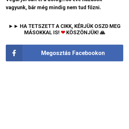
vagyunk, bár még mindig nem tud főzni.
►► HA TETSZETT A CIKK, KÉRJÜK OSZD MEG
MÁSOKKAL IS!
❤
KÖSZÖNJÜK! 🙏
Megosztás Facebookon