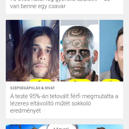
van benne egy csavar
SZÉPSÉGÁPOLÁS & DIVAT
A teste 95%-án tetovált férfi megmutatta a
lézeres eltávolító műtét sokkoló
eredményét