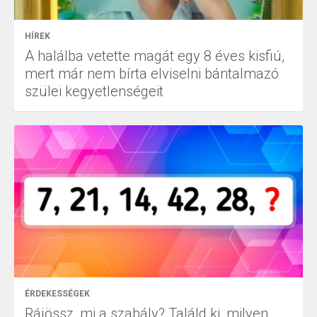
HÍREK
A halálba vetette magát egy 8 éves kisfiú,
mert már nem bírta elviselni bántalmazó
szülei kegyetlenségeit
ÉRDEKESSÉGEK
Rájössz, mi a szabály? Találd ki, milyen