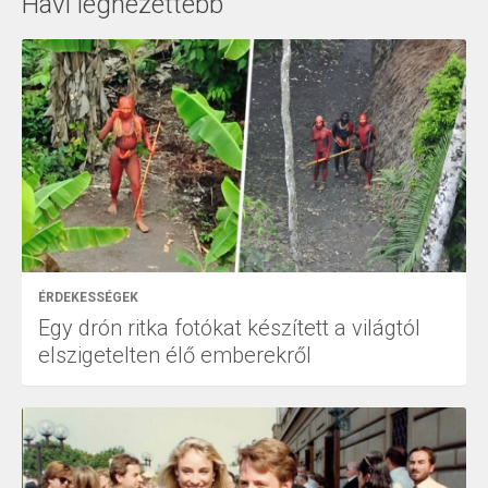
Havi legnézettebb
ÉRDEKESSÉGEK
Egy drón ritka fotókat készített a világtól
elszigetelten élő emberekről