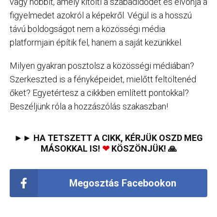
vagy hobbit, amely kitölti a szabadidődet és elvonja a
figyelmedet azokról a képekről. Végül is a hosszú
távú boldogságot nem a közösségi média
platformjain építik fel, hanem a saját kezünkkel.
Milyen gyakran posztolsz a közösségi médiában?
Szerkeszted is a fényképeidet, mielőtt feltöltenéd
őket? Egyetértesz a cikkben említett pontokkal?
Beszéljünk róla a hozzászólás szakaszban!
►► HA TETSZETT A CIKK, KÉRJÜK OSZD MEG
MÁSOKKAL IS!
❤
KÖSZÖNJÜK! 🙏
Megosztás Facebookon