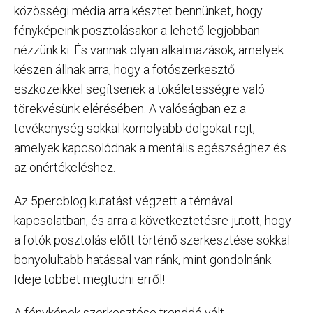
közösségi média arra késztet bennünket, hogy
fényképeink posztolásakor a lehető legjobban
nézzünk ki. És vannak olyan alkalmazások, amelyek
készen állnak arra, hogy a fotószerkesztő
eszközeikkel segítsenek a tökéletességre való
törekvésünk elérésében. A valóságban ez a
tevékenység sokkal komolyabb dolgokat rejt,
amelyek kapcsolódnak a mentális egészséghez és
az önértékeléshez.
Az 5percblog kutatást végzett a témával
kapcsolatban, és arra a következtetésre jutott, hogy
a fotók posztolás előtt történő szerkesztése sokkal
bonyolultabb hatással van ránk, mint gondolnánk.
Ideje többet megtudni erről!
A fényképek szerkesztése trenddé vált.