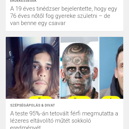
ÉRDEKESSÉGEK
A 19 éves tinédzser bejelentette, hogy egy
76 éves nőtől fog gyereke születni – de
van benne egy csavar
SZÉPSÉGÁPOLÁS & DIVAT
A teste 95%-án tetovált férfi megmutatta a
lézeres eltávolító műtét sokkoló
eredményét