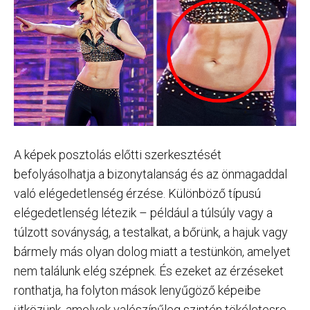
A képek posztolás előtti szerkesztését
befolyásolhatja a bizonytalanság és az önmagaddal
való elégedetlenség érzése. Különböző típusú
elégedetlenség létezik – például a túlsúly vagy a
túlzott soványság, a testalkat, a bőrünk, a hajuk vagy
bármely más olyan dolog miatt a testünkön, amelyet
nem találunk elég szépnek. És ezeket az érzéseket
ronthatja, ha folyton mások lenyűgöző képeibe
ütközünk, amelyek valószínűleg szintén tökéletesre