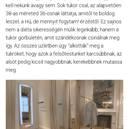
kell nekünk avagy sem. Sok tükör csal, az alapvetően
38-as méreted 36-osnak láttatja, amitől te boldog
leszel, a Hú, de mennyit fogytam! érzéstől. Ez sajnos
nem a diéta sikerességén múlik leginkább, hanem a
tükör görbületén, amit szándékosnak csinálnak meg
így. Az összes üzletben úgy “alkották” meg a
tükröket, hogy azok a felsőtestünket karcsúbbnak, az
alsót pedig kicsit nagyobbnak, kerekebbnek mutassa
meg.