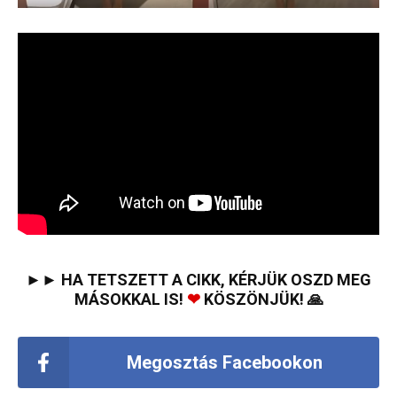
►► HA TETSZETT A CIKK, KÉRJÜK OSZD MEG
MÁSOKKAL IS!
❤
KÖSZÖNJÜK! 🙏
Megosztás Facebookon