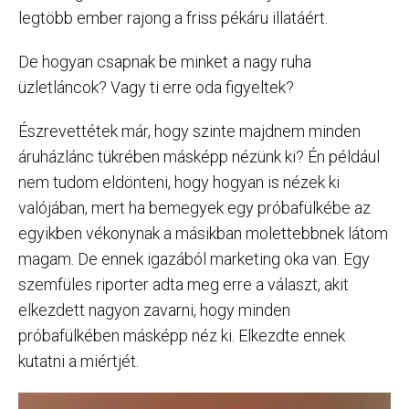
legtöbb ember rajong a friss pékáru illatáért.
De hogyan csapnak be minket a nagy ruha
üzletláncok? Vagy ti erre oda figyeltek?
Észrevettétek már, hogy szinte majdnem minden
áruházlánc tükrében másképp nézünk ki? Én például
nem tudom eldönteni, hogy hogyan is nézek ki
valójában, mert ha bemegyek egy próbafülkébe az
egyikben vékonynak a másikban molettebbnek látom
magam. De ennek igazából marketing oka van. Egy
szemfüles riporter adta meg erre a választ, akit
elkezdett nagyon zavarni, hogy minden
próbafülkében másképp néz ki. Elkezdte ennek
kutatni a miértjét.