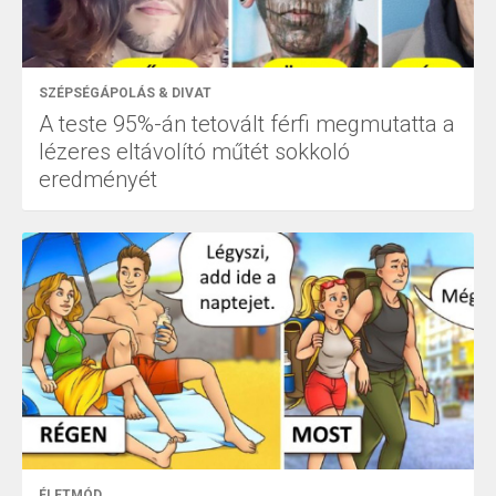
SZÉPSÉGÁPOLÁS & DIVAT
A teste 95%-án tetovált férfi megmutatta a
lézeres eltávolító műtét sokkoló
eredményét
ÉLETMÓD