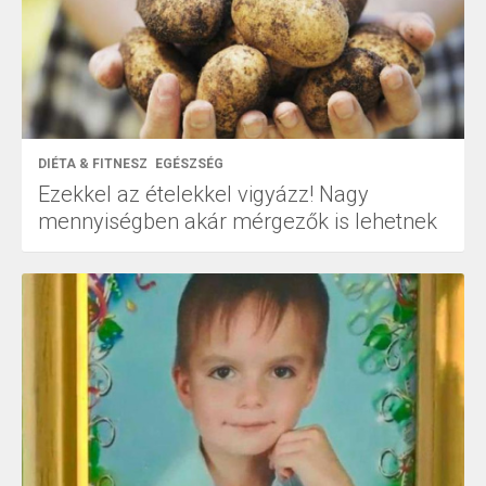
DIÉTA & FITNESZ
EGÉSZSÉG
Ezekkel az ételekkel vigyázz! Nagy
mennyiségben akár mérgezők is lehetnek