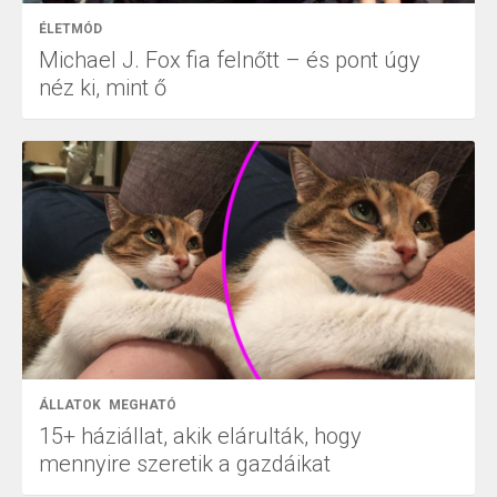
ÉLETMÓD
Michael J. Fox fia felnőtt – és pont úgy
néz ki, mint ő
ÁLLATOK
MEGHATÓ
15+ háziállat, akik elárulták, hogy
mennyire szeretik a gazdáikat