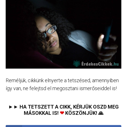
Reméljük, cikkünk elnyerte a tetszésed, amennyiben
így van, ne felejtsd el megosztani ismerőseiddel is!
►► HA TETSZETT A CIKK, KÉRJÜK OSZD MEG
MÁSOKKAL IS!
❤
KÖSZÖNJÜK! 🙏