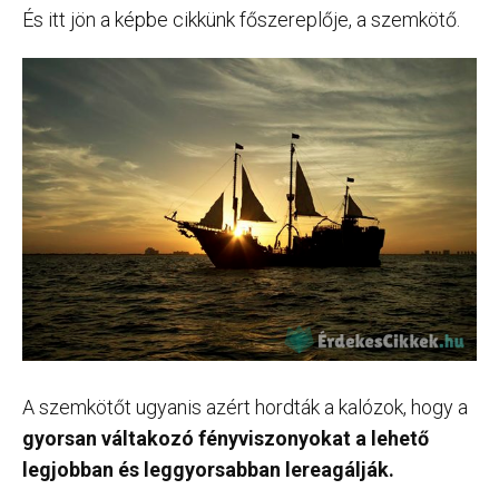
És itt jön a képbe cikkünk főszereplője, a szemkötő.
A szemkötőt ugyanis azért hordták a kalózok, hogy a
gyorsan váltakozó fényviszonyokat a lehető
legjobban és leggyorsabban lereagálják.