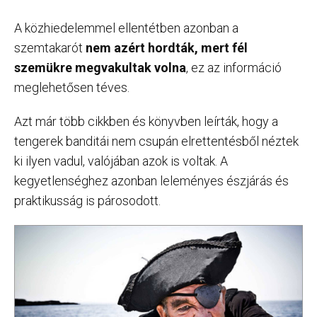
A közhiedelemmel ellentétben azonban a
szemtakarót
nem azért hordták, mert fél
szemükre megvakultak volna
, ez az információ
meglehetősen téves.
Azt már több cikkben és könyvben leírták, hogy a
tengerek banditái nem csupán elrettentésből néztek
ki ilyen vadul, valójában azok is voltak. A
kegyetlenséghez azonban leleményes észjárás és
praktikusság is párosodott.