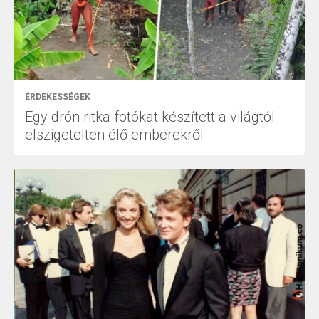
ÉRDEKESSÉGEK
Egy drón ritka fotókat készített a világtól
elszigetelten élő emberekről