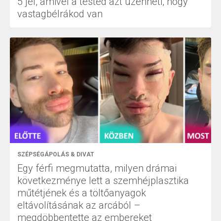
5 jel, amivel a tested azt üzenheti, hogy
vastagbélrákod van
SZÉPSÉGÁPOLÁS & DIVAT
Egy férfi megmutatta, milyen drámai
következménye lett a szemhéjplasztika
műtétjének és a töltőanyagok
eltávolításának az arcából –
megdöbbentette az embereket