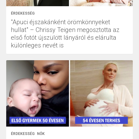
ÉRDEKESSÉG
"Apuci éjszakánként örömkönnyeket
hullat" – Chrissy Teigen megosztotta az
első fotót újszülött lányáról és elárulta
különleges nevét is
ÉRDEKESSÉG
NŐK