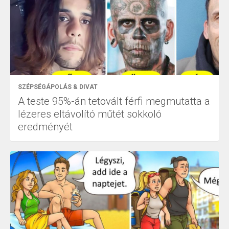
SZÉPSÉGÁPOLÁS & DIVAT
A teste 95%-án tetovált férfi megmutatta a
lézeres eltávolító műtét sokkoló
eredményét