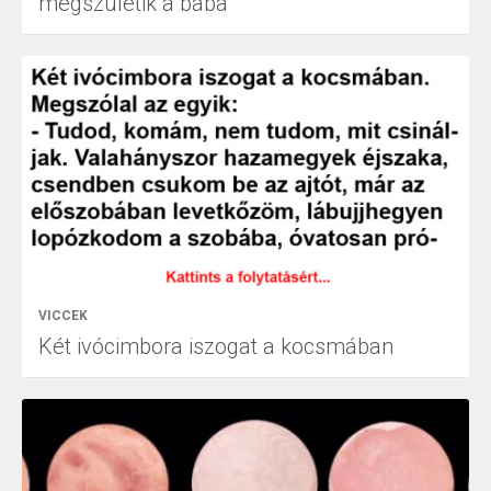
megszületik a baba
VICCEK
Két ivócimbora iszogat a kocsmában