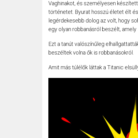
Vaghinakot, és személyesen készített 
történetet. Byurat hosszú életet élt é
legérdekesebb dolog az volt, hogy so
egy olyan robbanásról beszélt, amely 
Ezt a tanút valószínűleg elhallgattatt
beszéltek volna ők is robbanásokról.
Amit más túlélők láttak a Titanic elsü