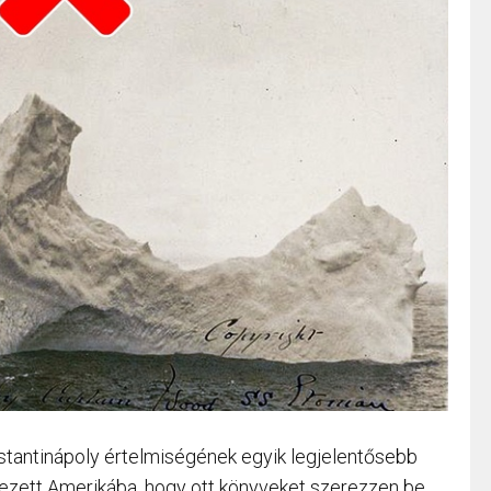
stantinápoly értelmiségének egyik legjelentősebb
ervezett Amerikába, hogy ott könyveket szerezzen be.