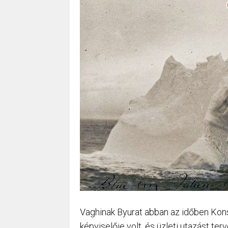
Vaghinak Byurat abban az időben Kon
képviselője volt, és üzleti utazást t