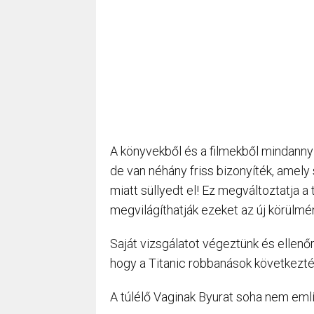
A könyvekből és a filmekből mindannyia
de van néhány friss bizonyíték, amely 
miatt süllyedt el! Ez megváltoztatja 
megvilágíthatják ezeket az új körülmé
Saját vizsgálatot végeztünk és ellenőr
hogy a Titanic robbanások következtéb
A túlélő Vaginak Byurat soha nem emlí