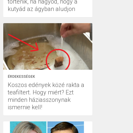
történik, ha hagyod, hogy a
kutyád az ágyban aludjon
ÉRDEKESSÉGEK
Koszos edények közé rakta a
teafiltert. Hogy miért? Ezt
minden háziasszonynak
ismernie kell!