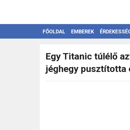
FŐOLDAL
EMBEREK
ÉRDEKESSÉ
EZOTÉRIA
Egy Titanic túlélő az
jéghegy pusztította 