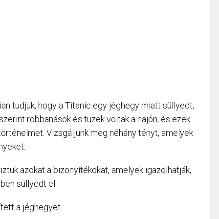
n tudjuk, hogy a Titanic egy jéghegy miatt süllyedt,
szerint robbanások és tüzek voltak a hajón, és ezek
a történelmet. Vizsgáljunk meg néhány tényt, amelyek
nyeket.
iztük azokat a bizonyítékokat, amelyek igazolhatják,
en süllyedt el.
tett a jéghegyet.