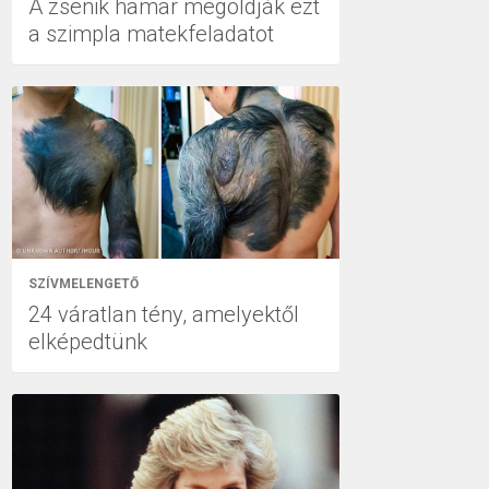
A zsenik hamar megoldják ezt
a szimpla matekfeladatot
SZÍVMELENGETŐ
24 váratlan tény, amelyektől
elképedtünk