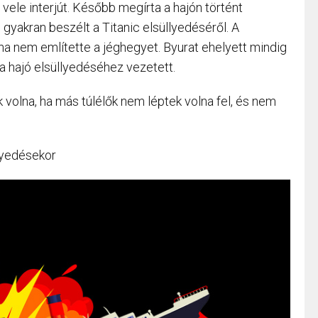
vele interjút. Később megírta a hajón történt
s gyakran beszélt a Titanic elsüllyedéséről. A
ha nem említette a jéghegyet. Byurat ehelyett mindig
a hajó elsüllyedéséhez vezetett.
ák volna, ha más túlélők nem léptek volna fel, és nem
llyedésekor