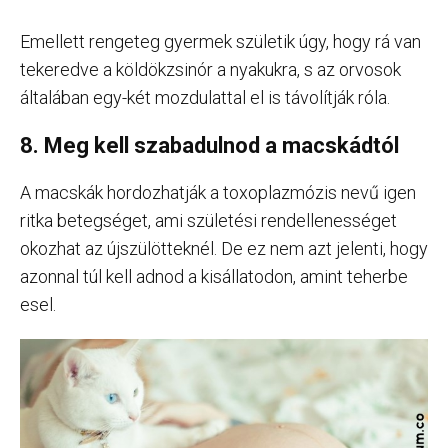
Emellett rengeteg gyermek születik úgy, hogy rá van
tekeredve a köldökzsinór a nyakukra, s az orvosok
általában egy-két mozdulattal el is távolítják róla.
8. Meg kell szabadulnod a macskádtól
A macskák hordozhatják a toxoplazmózis nevű igen
ritka betegséget, ami születési rendellenességet
okozhat az újszülötteknél. De ez nem azt jelenti, hogy
azonnal túl kell adnod a kisállatodon, amint teherbe
esel.