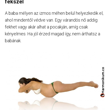
fekszel
A baba mélyen az izmos méhen belül helyezkedik el,
ahol mindentől védve van. Egy várandós nő addig
fekhet vagy akár alhat a pocakján, amíg csak
kényelmes. Ha jól érzed magad így, nem árthatsz a
babának.