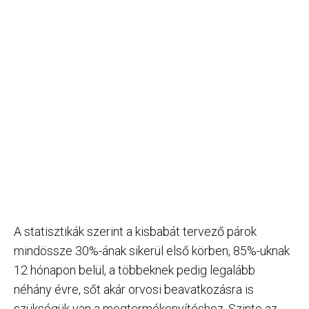
A statisztikák szerint a kisbabát tervező párok
mindössze 30%-ának sikerül első körben, 85%-uknak
12 hónapon belül, a többeknek pedig legalább
néhány évre, sőt akár orvosi beavatkozásra is
szükségük van a megtermékenyítéshez. Szinte az