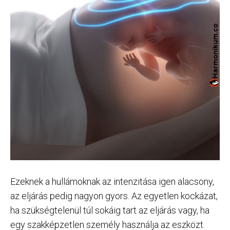
Ezeknek a hullámoknak az intenzitása igen alacsony,
az eljárás pedig nagyon gyors. Az egyetlen kockázat,
ha szükségtelenül túl sokáig tart az eljárás vagy, ha
egy szakképzetlen személy használja az eszközt.