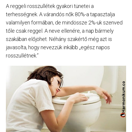
A reggeli rosszullétek gyakori tünetei a
terhességnek. A várandós nők 80%-a tapasztalja
valamilyen formában, de mindössze 2%-uk szenved
tőle csak reggel. A neve ellenére, a nap bármely
szakában előjöhet. Néhány szakértő még azt is
javasolta, hogy nevezzük inkább „egész napos
rosszullétnek.”