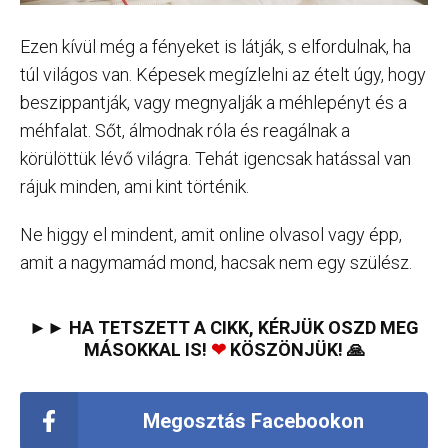
Ezen kívül még a fényeket is látják, s elfordulnak, ha
túl világos van. Képesek megízlelni az ételt úgy, hogy
beszippantják, vagy megnyalják a méhlepényt és a
méhfalat. Sőt, álmodnak róla és reagálnak a
körülöttük lévő világra. Tehát igencsak hatással van
rájuk minden, ami kint történik.
Ne higgy el mindent, amit online olvasol vagy épp,
amit a nagymamád mond, hacsak nem egy szülész.
►► HA TETSZETT A CIKK, KÉRJÜK OSZD MEG
MÁSOKKAL IS!
❤
KÖSZÖNJÜK! 🙏
Megosztás Facebookon