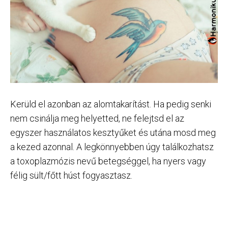
Kerüld el azonban az alomtakarítást. Ha pedig senki
nem csinálja meg helyetted, ne felejtsd el az
egyszer használatos kesztyűket és utána mosd meg
a kezed azonnal. A legkönnyebben úgy találkozhatsz
a toxoplazmózis nevű betegséggel, ha nyers vagy
félig sült/főtt húst fogyasztasz.