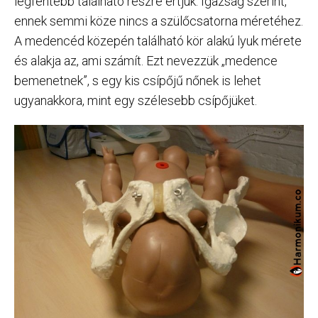
legfentebb található részre értjük. Igazság szerint,
ennek semmi köze nincs a szülőcsatorna méretéhez.
A medencéd közepén található kör alakú lyuk mérete
és alakja az, ami számít. Ezt nevezzük „medence
bemenetnek”, s egy kis csípőjű nőnek is lehet
ugyanakkora, mint egy szélesebb csípőjüket.