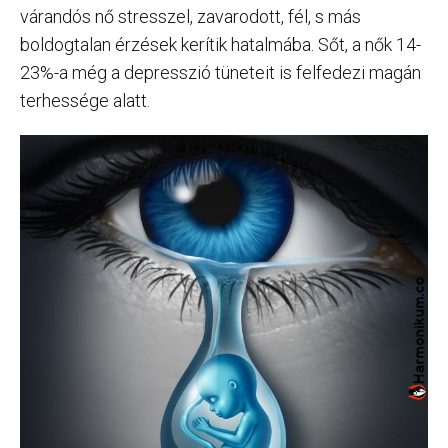
várandós nő stresszel, zavarodott, fél, s más
boldogtalan érzések kerítik hatalmába. Sőt, a nők 14-
23%-a még a depresszió tüneteit is felfedezi magán
terhessége alatt.