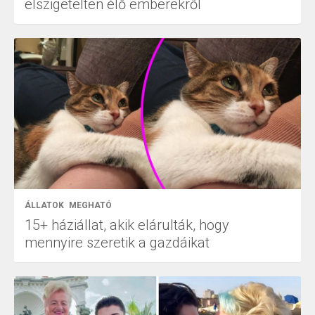
elszigetelten élő emberekről
ÁLLATOK
MEGHATÓ
15+ háziállat, akik elárulták, hogy
mennyire szeretik a gazdáikat