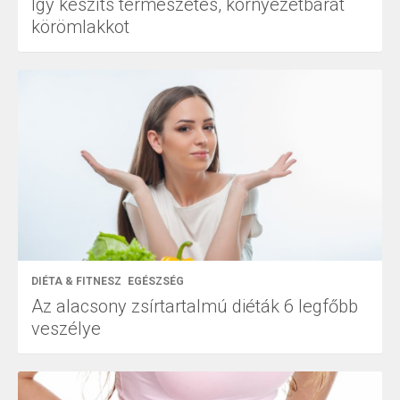
Így készíts természetes, környezetbarát
körömlakkot
DIÉTA & FITNESZ
EGÉSZSÉG
Az alacsony zsírtartalmú diéták 6 legfőbb
veszélye