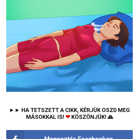
►► HA TETSZETT A CIKK, KÉRJÜK OSZD MEG
MÁSOKKAL IS!
❤
KÖSZÖNJÜK! 🙏
Megosztás Facebookon