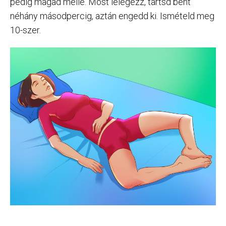
pedig magad mellé. Most lélegezz, tartsd bent
néhány másodpercig, aztán engedd ki. Ismételd meg
10-szer.