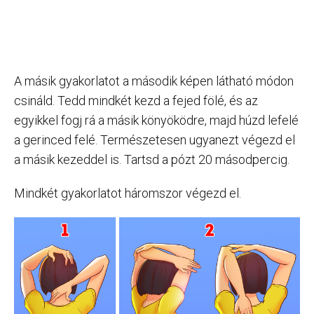
A másik gyakorlatot a második képen látható módon
csináld. Tedd mindkét kezd a fejed fölé, és az
egyikkel fogj rá a másik könyöködre, majd húzd lefelé
a gerinced felé. Természetesen ugyanezt végezd el
a másik kezeddel is. Tartsd a pózt 20 másodpercig.
Mindkét gyakorlatot háromszor végezd el.