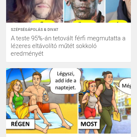
SZÉPSÉGÁPOLÁS & DIVAT
A teste 95%-án tetovált férfi megmutatta a
lézeres eltávolító műtét sokkoló
eredményét