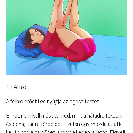
4, Fél híd
A félhíd erősíti és nyújtja az egész testét.
Ehhez nem kell mást tenned, mint a hátadra feküdni
és behajlítani a térdeidet. Ezután egy mozdulattal ki
kell tolnod a csípődet, ahogy a képen is látod. Figyelj