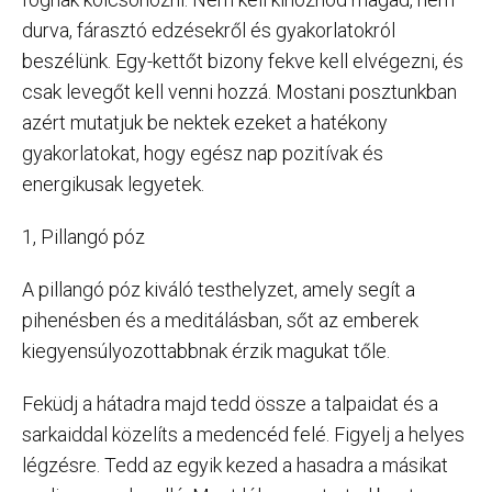
durva, fárasztó edzésekről és gyakorlatokról
beszélünk. Egy-kettőt bizony fekve kell elvégezni, és
csak levegőt kell venni hozzá. Mostani posztunkban
azért mutatjuk be nektek ezeket a hatékony
gyakorlatokat, hogy egész nap pozitívak és
energikusak legyetek.
1, Pillangó póz
A pillangó póz kiváló testhelyzet, amely segít a
pihenésben és a meditálásban, sőt az emberek
kiegyensúlyozottabbnak érzik magukat tőle.
Feküdj a hátadra majd tedd össze a talpaidat és a
sarkaiddal közelíts a medencéd felé. Figyelj a helyes
légzésre. Tedd az egyik kezed a hasadra a másikat