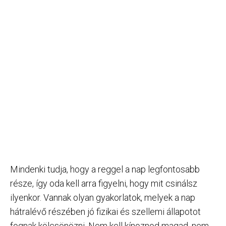
Mindenki tudja, hogy a reggel a nap legfontosabb
része, így oda kell arra figyelni, hogy mit csinálsz
ilyenkor. Vannak olyan gyakorlatok, melyek a nap
hátralévő részében jó fizikai és szellemi állapotot
fognak kölcsönözni. Nem kell kínoznod magad, nem