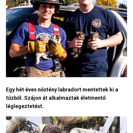
Egy hét éves nőstény labradort mentettek ki a
tűzből. Szájon át alkalmaztak életmentő
léglegeztetést.