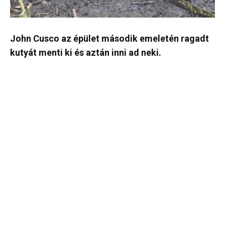
John Cusco az épület második emeletén ragadt
kutyát menti ki és aztán inni ad neki.