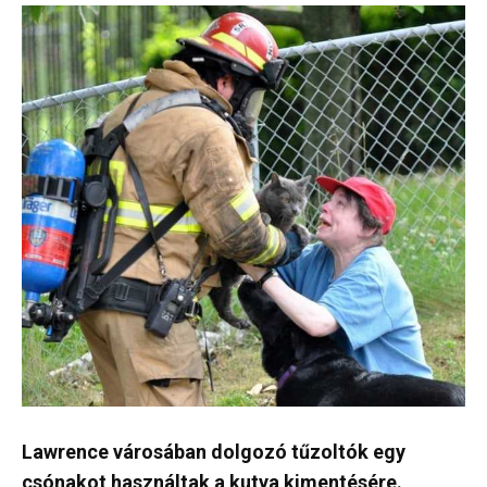
Lawrence városában dolgozó tűzoltók egy
csónakot használtak a kutya kimentésére.