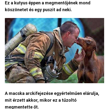
Ez a kutyus éppen a megmentőjének mond
köszönetet és egy puszit ad neki.
A macska arckifejezése egyértelműen elárulja,
mit érzett akkor, mikor ez a tűzoltó
megmentette őt.