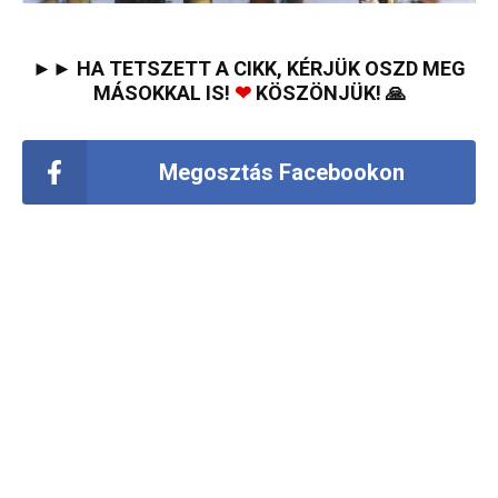
►► HA TETSZETT A CIKK, KÉRJÜK OSZD MEG
MÁSOKKAL IS!
❤
KÖSZÖNJÜK! 🙏
Megosztás Facebookon