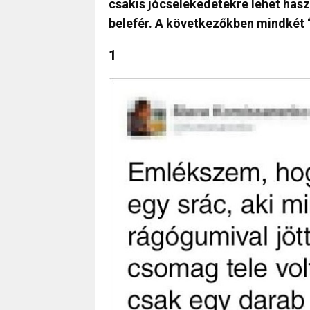
csakis jócselekedetekre lehet hasz
belefér. A következőkben mindkét “
1