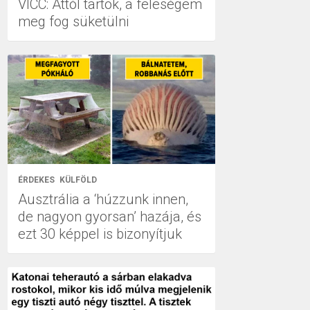
VICC: Attól tartok, a feleségem
meg fog süketülni
ÉRDEKES
KÜLFÖLD
Ausztrália a ‘húzzunk innen,
de nagyon gyorsan’ hazája, és
ezt 30 képpel is bizonyítjuk