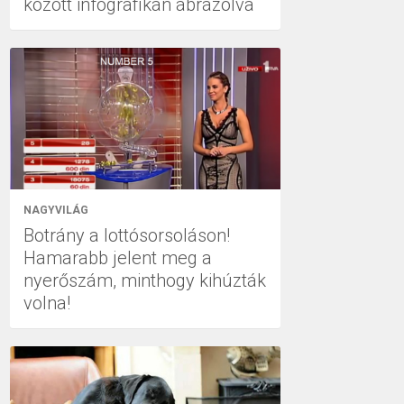
között infografikán ábrázolva
NAGYVILÁG
Botrány a lottósorsoláson!
Hamarabb jelent meg a
nyerőszám, minthogy kihúzták
volna!