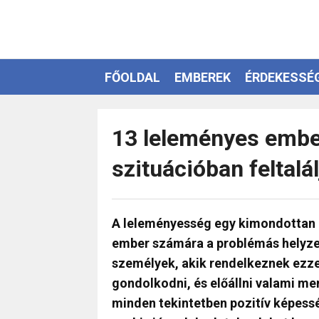
FŐOLDAL
EMBEREK
ÉRDEKESSÉ
EZOTÉRIA
13 leleményes ember
szituációban feltalá
A leleményesség egy kimondottan 
ember számára a problémás helyzet
személyek, akik rendelkeznek ezze
gondolkodni, és előállni valami men
minden tekintetben pozitív képessé