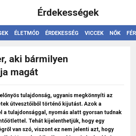
Érdekességek
GEK
ÉLETMÓD
ÉRDEKESSÉG
VICCEK
NŐK
FÉR
, aki bármilyen
lja magát
előnyös tulajdonság, ugyanis megkönnyíti az
ek útvesztőiből történő kijutást. Azok a
l a tulajdonsággal, nyomás alatt gyorsan tudnak
tőötlettel. Tehát kijelenthetjük, hogy egy
gről van szó, viszont ez nem jelenti azt, hogy