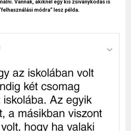
nálni. Vannak, akiknél egy kis zsiványkodás is
felhasználási módra” lesz példa.