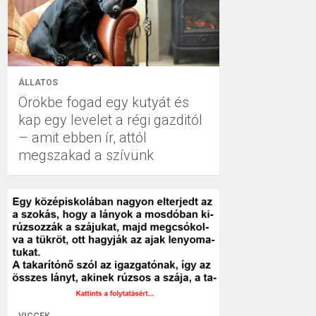
ÁLLATOS
Örökbe fogad egy kutyát és
kap egy levelet a régi gazditól
– amit ebben ír, attól
megszakad a szívünk