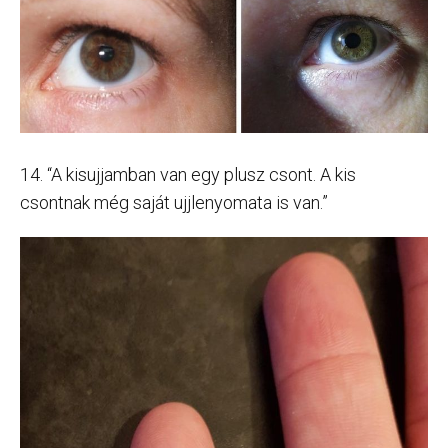
14. “A kisujjamban van egy plusz csont. A kis
csontnak még saját ujjlenyomata is van.”