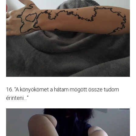
16. “A könyökömet a hátam mögött össze tudom
érinteni…”