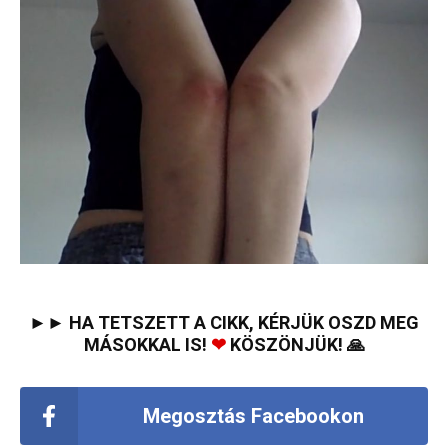
►► HA TETSZETT A CIKK, KÉRJÜK OSZD MEG
MÁSOKKAL IS!
❤
KÖSZÖNJÜK! 🙏
Megosztás Facebookon