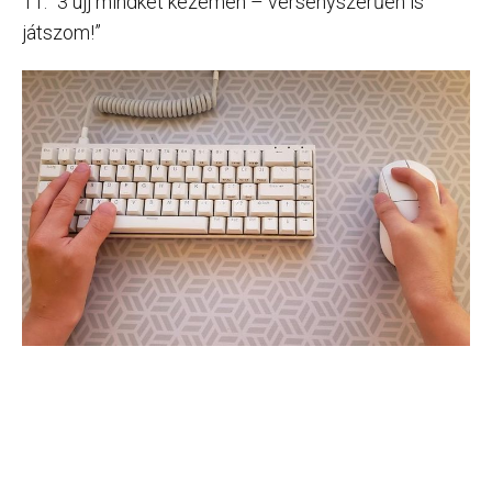
11. “3 ujj mindkét kezemen – versenyszerűen is
játszom!”