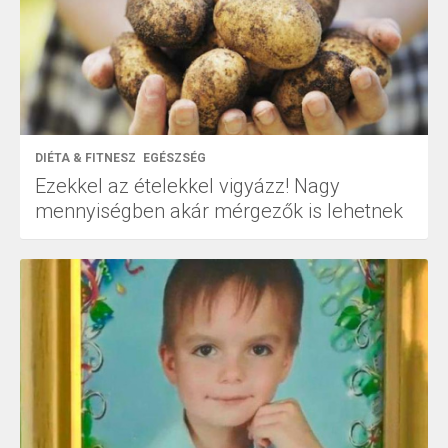
DIÉTA & FITNESZ
EGÉSZSÉG
Ezekkel az ételekkel vigyázz! Nagy
mennyiségben akár mérgezők is lehetnek