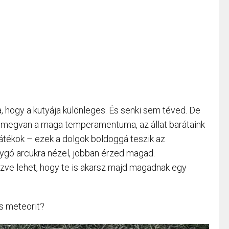
 hogy a kutyája különleges. És senki sem téved. De
k megvan a maga temperamentuma, az állat barátaink
játékok – ezek a dolgok boldoggá teszik az
lygó arcukra nézel, jobban érzed magad.
zve lehet, hogy te is akarsz majd magadnak egy
is meteorit?