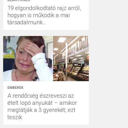
DEMOTIVÁLÓ
19 elgondolkodtató rajz arról,
hogyan is működik a mai
társadalmunk…
EMBEREK
A rendőrség észreveszi az
ételt lopó anyukát – amikor
meglátják a 3 gyerekét, ezt
teszik