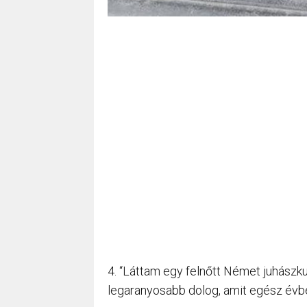
4. “Láttam egy felnőtt Német juhászku
legaranyosabb dolog, amit egész évbe