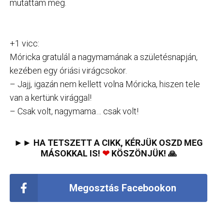
mutattam meg.
+1 vicc:
Móricka gratulál a nagymamának a születésnapján,
kezében egy óriási virágcsokor.
– Jajj, igazán nem kellett volna Móricka, hiszen tele
van a kertünk virággal!
– Csak volt, nagymama… csak volt!
►► HA TETSZETT A CIKK, KÉRJÜK OSZD MEG
MÁSOKKAL IS!
❤
KÖSZÖNJÜK! 🙏
Megosztás Facebookon