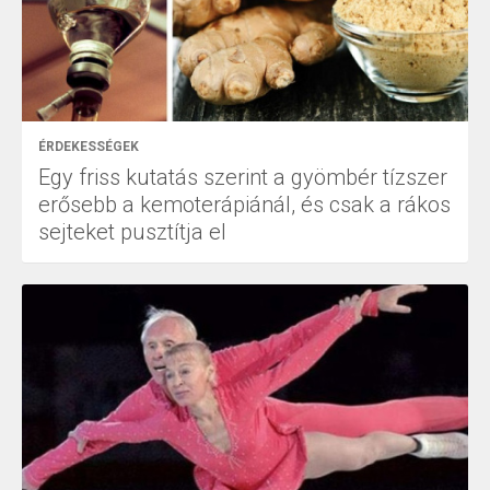
ÉRDEKESSÉGEK
Egy friss kutatás szerint a gyömbér tízszer
erősebb a kemoterápiánál, és csak a rákos
sejteket pusztítja el