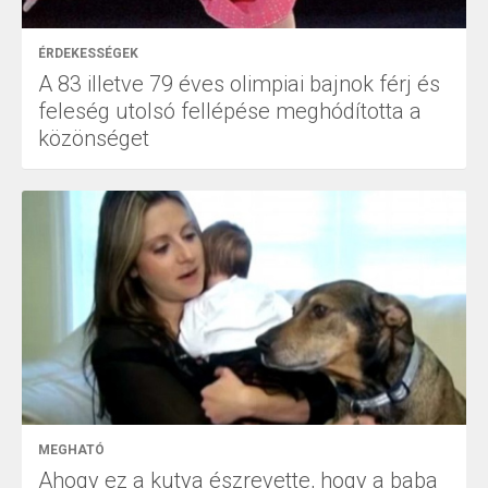
ÉRDEKESSÉGEK
A 83 illetve 79 éves olimpiai bajnok férj és
feleség utolsó fellépése meghódította a
közönséget
MEGHATÓ
Ahogy ez a kutya észrevette, hogy a baba