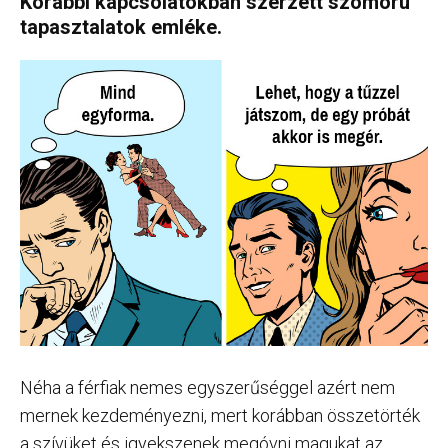
Korábbi kapcsolatokban szerzett szomorú
tapasztalatok emléke.
Néha a férfiak nemes egyszerűséggel azért nem
mernek kezdeményezni, mert korábban összetörték
a szívüket és igyekszenek megóvni magukat az