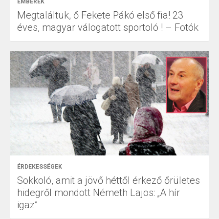
EMBEREK
Megtaláltuk, ő Fekete Pákó első fia! 23
éves, magyar válogatott sportoló ! – Fotók
ÉRDEKESSÉGEK
Sokkoló, amit a jövő héttől érkező őrületes
hidegről mondott Németh Lajos: „A hír
igaz”