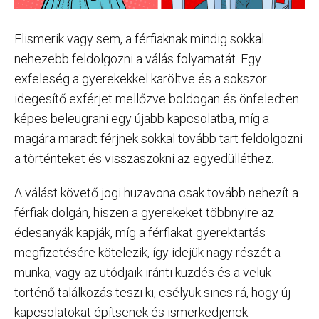
Elismerik vagy sem, a férfiaknak mindig sokkal
nehezebb feldolgozni a válás folyamatát. Egy
exfeleség a gyerekekkel karöltve és a sokszor
idegesítő exférjet mellőzve boldogan és önfeledten
képes beleugrani egy újabb kapcsolatba, míg a
magára maradt férjnek sokkal tovább tart feldolgozni
a történteket és visszaszokni az egyedülléthez.
A válást követő jogi huzavona csak tovább nehezít a
férfiak dolgán, hiszen a gyerekeket többnyire az
édesanyák kapják, míg a férfiakat gyerektartás
megfizetésére kötelezik, így idejük nagy részét a
munka, vagy az utódjaik iránti küzdés és a velük
történő találkozás teszi ki, esélyük sincs rá, hogy új
kapcsolatokat építsenek és ismerkedjenek.