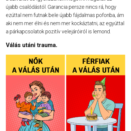
újabb csalódástól. Garancia persze nincs rá, hogy
ezúttal nem futnak bele újabb fájdalmas pofonba, ám
aki nem mer élni és nem mer kockáztatni, az egyúttal
a párkapcsolatok pozitív velejáróiról is lemond.
Válás utáni trauma.