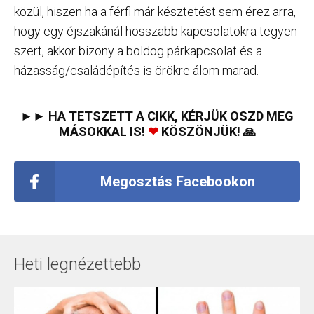
közül, hiszen ha a férfi már késztetést sem érez arra,
hogy egy éjszakánál hosszabb kapcsolatokra tegyen
szert, akkor bizony a boldog párkapcsolat és a
házasság/családépítés is örökre álom marad.
►► HA TETSZETT A CIKK, KÉRJÜK OSZD MEG
MÁSOKKAL IS!
❤
KÖSZÖNJÜK! 🙏
Megosztás Facebookon
Heti legnézettebb