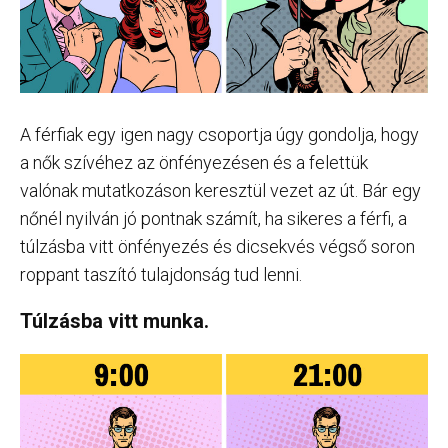
A férfiak egy igen nagy csoportja úgy gondolja, hogy
a nők szívéhez az önfényezésen és a felettük
valónak mutatkozáson keresztül vezet az út. Bár egy
nőnél nyilván jó pontnak számít, ha sikeres a férfi, a
túlzásba vitt önfényezés és dicsekvés végső soron
roppant taszító tulajdonság tud lenni.
Túlzásba vitt munka.