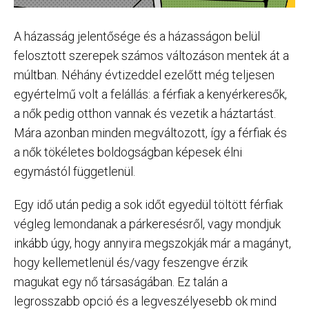
A házasság jelentősége és a házasságon belül
felosztott szerepek számos változáson mentek át a
múltban. Néhány évtizeddel ezelőtt még teljesen
egyértelmű volt a felállás: a férfiak a kenyérkeresők,
a nők pedig otthon vannak és vezetik a háztartást.
Mára azonban minden megváltozott, így a férfiak és
a nők tökéletes boldogságban képesek élni
egymástól függetlenül.
Egy idő után pedig a sok időt egyedül töltött férfiak
végleg lemondanak a párkeresésről, vagy mondjuk
inkább úgy, hogy annyira megszokják már a magányt,
hogy kellemetlenül és/vagy feszengve érzik
magukat egy nő társaságában. Ez talán a
legrosszabb opció és a legveszélyesebb ok mind