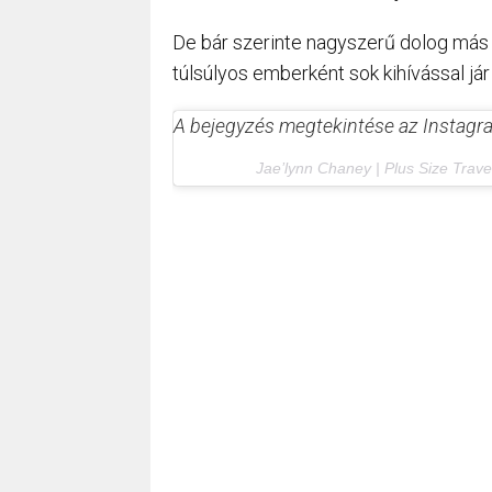
De bár szerinte nagyszerű dolog más 
túlsúlyos emberként sok kihívással jár
A bejegyzés megtekintése az Instag
Jae’lynn Chaney | Plus Size Trave