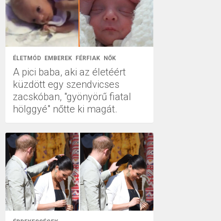
ÉLETMÓD
EMBEREK
FÉRFIAK
NŐK
A pici baba, aki az életéért
küzdött egy szendvicses
zacskóban, "gyönyörű fiatal
hölggyé" nőtte ki magát.