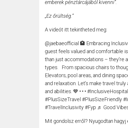
emberek pénztárcájából kivenni”.
„Ez őrültség.”
A videót itt tekintheted meg:
@jaebaeofficial 🏨 Embracing Inclusiv
guest feels valued and comfortable is
than just accommodations – they’re a
types. ⁣⁣ ⁣⁣ From spacious chairs to tho
Elevators, pool areas, and dining sp
and relaxation. Let’s make travel trul
and abilities. 💙⁣⁣ •⁣⁣ •⁣⁣ •⁣⁣ #Inclusiv
#PlusSizeTravel #PlusSizeFriendly #I
#TravelInclusivity #Fyp ♬ Good Vib
Mit gondolsz erről? Nyugodtan hagyj