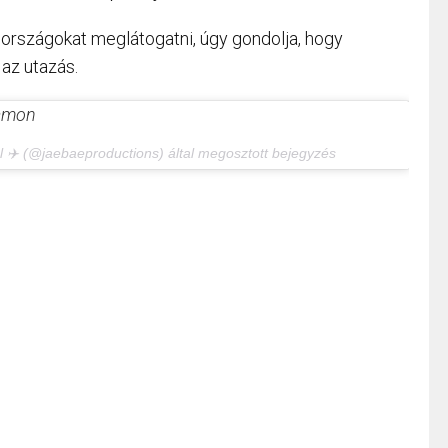
országokat meglátogatni, úgy gondolja, hogy
 az utazás.
ramon
l ✈️ (@jaebaeproductions) által megosztott bejegyzés