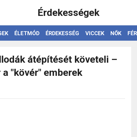
Érdekességek
GEK
ÉLETMÓD
ÉRDEKESSÉG
VICCEK
NŐK
FÉR
llodák átépítését követeli –
r a "kövér" emberek