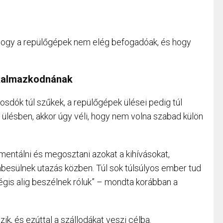
, hogy a repülőgépek nem elég befogadóak, és hogy
alkalmazkodnának
osdók túl szűkek, a repülőgépek ülései pedig túl
l ülésben, akkor úgy véli, hogy nem volna szabad külön
entálni és megosztani azokat a kihívásokat,
esülnek utazás közben. Túl sok túlsúlyos ember tud
égis alig beszélnek róluk” – mondta korábban a
ik, és ezúttal a szállodákat veszi célba.