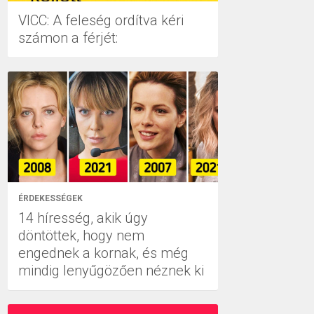
VICC: A feleség ordítva kéri
számon a férjét:
ÉRDEKESSÉGEK
14 híresség, akik úgy
döntöttek, hogy nem
engednek a kornak, és még
mindig lenyűgözően néznek ki