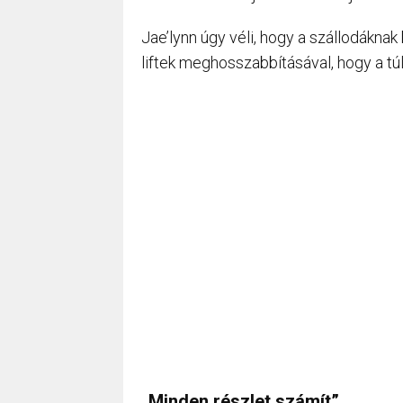
Jae’lynn úgy véli, hogy a szállodáknak
liftek meghosszabbításával, hogy a 
„Minden részlet számít”