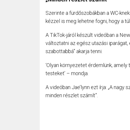
Szerinte a fürdőszobákban a WC-knek
kézzel is meg lehetne fogni, hogy a 
A TikTok-járól készült videóban a New
változtatni az egész utazási iparágat
szabottabbá” akarja tenni.
‘Olyan környezetet érdemlünk, amely t
testeket’ – mondja.
A videóban Jae’lynn ezt írja: „A nagy
minden részlet számít”.