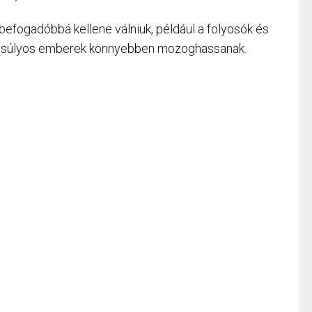
 befogadóbbá kellene válniuk, például a folyosók és
túlsúlyos emberek könnyebben mozoghassanak.