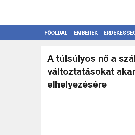
FŐOLDAL
EMBEREK
ÉRDEKESSÉ
EZOTÉRIA
A túlsúlyos nő a szá
változtatásokat aka
elhelyezésére