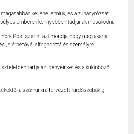
 magasabban kellene lenniük, és a zuhanyrózsát
túlsúlyos emberek könnyebben tudjanak mosakodni.
 York Post szerint azt mondja, hogy meg akarja
, és „elérhetővé, elfogadottá és személyre
iszteletben tartja az igényeinket és a különböző
 székektől a számunkra tervezett fürdőszobákig