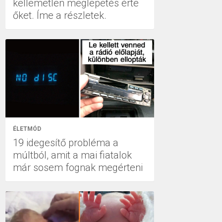
kellemetlen meglepetés érte
őket. Íme a részletek.
ÉLETMÓD
19 idegesítő probléma a
múltból, amit a mai fiatalok
már sosem fognak megérteni