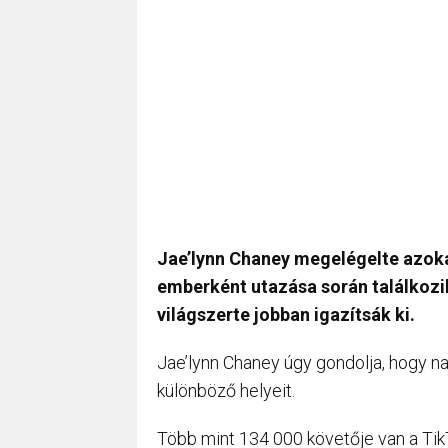
Jae’lynn Chaney megelégelte azoka
emberként utazása során találkozik
világszerte jobban igazítsák ki.
Jae’lynn Chaney úgy gondolja, hogy na
különböző helyeit.
Több mint 134 000 követője van a TikT