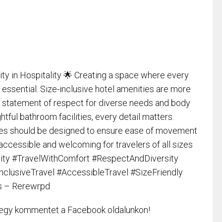
ity in Hospitality 🌟 Creating a space where every
 essential. Size-inclusive hotel amenities are more
 statement of respect for diverse needs and body
ughtful bathroom facilities, every detail matters.
aces should be designed to ensure ease of movement
y accessible and welcoming for travelers of all sizes
eHospitality #TravelWithComfort #RespectAndDiversity
nclusiveTravel #AccessibleTravel #SizeFriendly
es – Rerewrpd
 egy kommentet a Facebook oldalunkon!