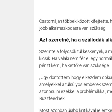
Csatornáján többek között kifejtette
jobb alkalmazkodásra van szükség.
Azt szeretné, ha a szállodák 
Szerinte a folyosók túl keskenyek, a m
kicsik. Ha valaki nem fér el egy normá
pénzt kérni, ha kettőre van szüksége.
„Úgy döntöttem, hogy elkezdem dokum
amelyekkel a túlsúlyos emberek szemb
azonosulni ezekkel a problémákkal, m
Buzzfeednek.
Most azonban újabb kritikával jelentkez