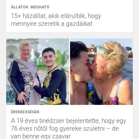
ÁLLATOK
MEGHATÓ
15+ háziállat, akik elárulták, hogy
mennyire szeretik a gazdáikat
ÉRDEKESSÉGEK
A 19 éves tinédzser bejelentette, hogy egy
76 éves nőtől fog gyereke születni – de
van benne egy csavar