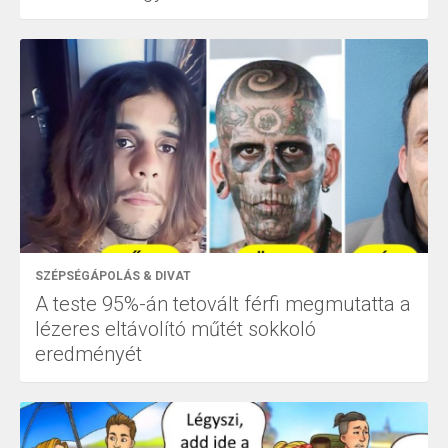
SZÉPSÉGÁPOLÁS & DIVAT
A teste 95%-án tetovált férfi megmutatta a
lézeres eltávolító műtét sokkoló
eredményét