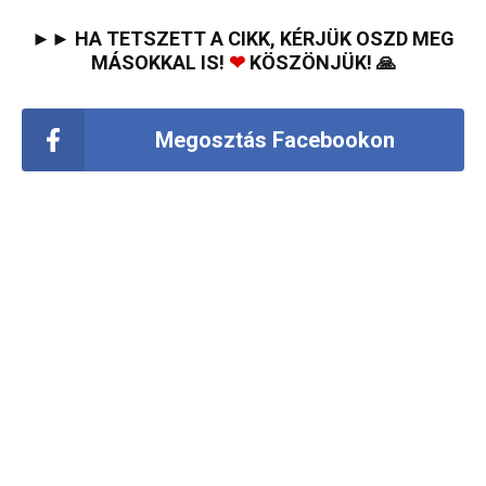
►► HA TETSZETT A CIKK, KÉRJÜK OSZD MEG
MÁSOKKAL IS!
❤
KÖSZÖNJÜK! 🙏
Megosztás Facebookon