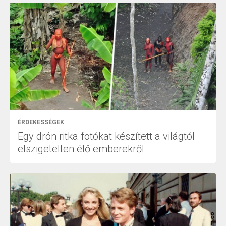
ÉRDEKESSÉGEK
Egy drón ritka fotókat készített a világtól
elszigetelten élő emberekről