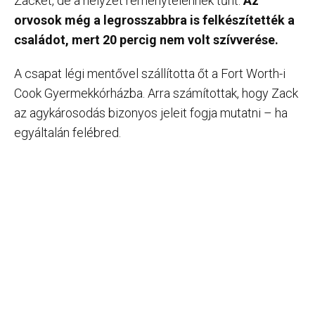
Zacket, de a helyzet reménytelennek tűnt.
Az
orvosok még a legrosszabbra is felkészítették a
családot, mert 20 percig nem volt szívverése.
A csapat légi mentővel szállította őt a Fort Worth-i
Cook Gyermekkórházba. Arra számítottak, hogy Zack
az agykárosodás bizonyos jeleit fogja mutatni – ha
egyáltalán felébred.