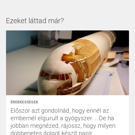
Ezeket láttad már?
ÉRDEKESSÉGEK
Először azt gondolnád, hogy ennél az
embernél elgurult a gyógyszer. …De ha
jobban megnézed, rájössz, hogy milyen
döbbenetes dolgot készít papír