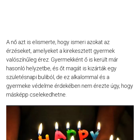
A nő azt is elismerte, hogy ismeri azokat az
érzéseket, amelyeket a kirekesztett gyermek
valószínűleg érez. Gyermekként ő is került már
hasonló helyzetbe, és őt magát is kizárták egy
születésnapi buliból, de ez alkalommal és a
gyermeke védelme érdekében nem érezte úgy, hogy
másképp cselekedhetne.