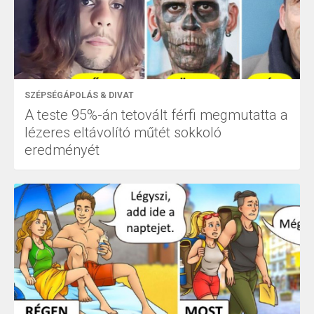
SZÉPSÉGÁPOLÁS & DIVAT
A teste 95%-án tetovált férfi megmutatta a
lézeres eltávolító műtét sokkoló
eredményét