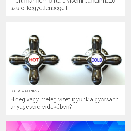
mert már nem bírta elviselni bántalmazó
szülei kegyetlenségeit
DIÉTA & FITNESZ
Hideg vagy meleg vizet igyunk a gyorsabb
anyagcsere érdekében?