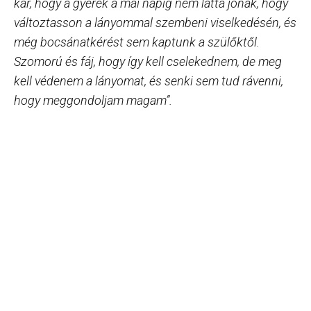
kár, hogy a gyerek a mai napig nem látta jónak, hogy
változtasson a lányommal szembeni viselkedésén, és
még bocsánatkérést sem kaptunk a szülőktől.
Szomorú és fáj, hogy így kell cselekednem, de meg
kell védenem a lányomat, és senki sem tud rávenni,
hogy meggondoljam magam”.