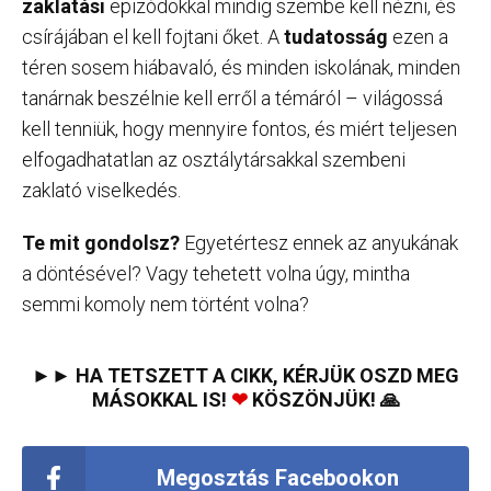
zaklatási
epizódokkal mindig szembe kell nézni, és
csírájában el kell fojtani őket. A
tudatosság
ezen a
téren sosem hiábavaló, és minden iskolának, minden
tanárnak beszélnie kell erről a témáról – világossá
kell tenniük, hogy mennyire fontos, és miért teljesen
elfogadhatatlan az osztálytársakkal szembeni
zaklató viselkedés.
Te mit gondolsz?
Egyetértesz ennek az anyukának
a döntésével? Vagy tehetett volna úgy, mintha
semmi komoly nem történt volna?
►► HA TETSZETT A CIKK, KÉRJÜK OSZD MEG
MÁSOKKAL IS!
❤
KÖSZÖNJÜK! 🙏
Megosztás Facebookon