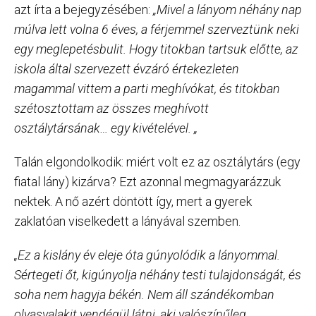
azt írta a bejegyzésében:
„Mivel a lányom néhány nap
múlva lett volna 6 éves, a férjemmel szerveztünk neki
egy meglepetésbulit. Hogy titokban tartsuk előtte, az
iskola által szervezett évzáró értekezleten
magammal vittem a parti meghívókat, és titokban
szétosztottam az összes meghívott
osztálytársának… egy kivételével. „
Talán elgondolkodik: miért volt ez az osztálytárs (egy
fiatal lány) kizárva? Ezt azonnal megmagyarázzuk
nektek. A nő azért döntött így, mert a gyerek
zaklatóan viselkedett a lányával szemben.
„Ez a kislány év eleje óta gúnyolódik a lányommal.
Sértegeti őt, kigúnyolja néhány testi tulajdonságát, és
soha nem hagyja békén. Nem áll szándékomban
olyasvalakit vendégül látni, aki valószínűleg