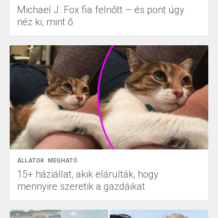
Michael J. Fox fia felnőtt – és pont úgy
néz ki, mint ő
ÁLLATOK
MEGHATÓ
15+ háziállat, akik elárulták, hogy
mennyire szeretik a gazdáikat