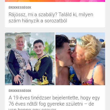
ÉRDEKESSÉGEK
Rájössz, mi a szabály? Találd ki, milyen
szám hiányzik a sorozatból
ÉRDEKESSÉGEK
A 19 éves tinédzser bejelentette, hogy egy
76 éves nőtől fog gyereke születni – de
van benne egy csavar