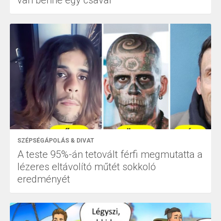
SZÉPSÉGÁPOLÁS & DIVAT
A teste 95%-án tetovált férfi megmutatta a
lézeres eltávolító műtét sokkoló
eredményét