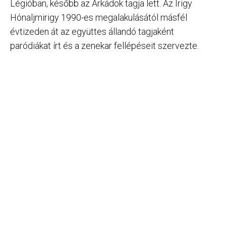
Légióban, később az Árkádok tagja lett. Az Irigy
Hónaljmirigy 1990-es megalakulásától másfél
évtizeden át az együttes állandó tagjaként
paródiákat írt és a zenekar fellépéseit szervezte.