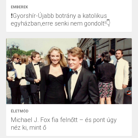
EMBEREK
❗Gyorshír-Újabb botrány a katolikus
egyházban,erre senki nem gondolt!👇
ÉLETMÓD
Michael J. Fox fia felnőtt – és pont úgy
néz ki, mint ő