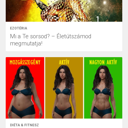
EZOTÉRIA
Mi a Te sorsod? – Életútszámod
megmutatja!
DIÉTA & FITNESZ