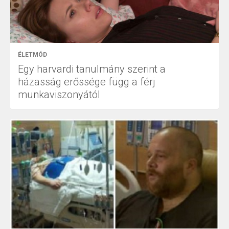
ÉLETMÓD
Egy harvardi tanulmány szerint a
házasság erőssége függ a férj
munkaviszonyától