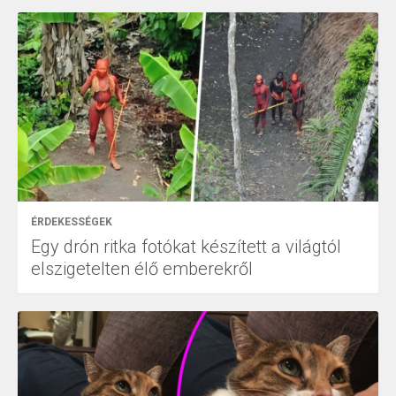
ÉRDEKESSÉGEK
Egy drón ritka fotókat készített a világtól
elszigetelten élő emberekről