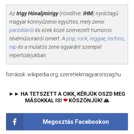
Az
Irigy Hónaljmirigy
(rövidítve:
IHM
) nyolctagú
magyar könnyűzenei együttes, mely zenei
paródiáiról
és ezek közé szervezett humoros
tévéműsorairól ismert. A
pop
,
rock
,
reggae
,
techno
,
rap
és a mulatós zene egyaránt szerepel
repertoárjukban.
források: wikipedia.org, szeretlekmagyarorszag.hu
►► HA TETSZETT A CIKK, KÉRJÜK OSZD MEG
MÁSOKKAL IS!
❤
KÖSZÖNJÜK! 🙏
Megosztás Facebookon