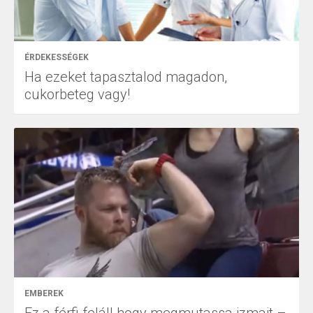
ÉRDEKESSÉGEK
Ha ezeket tapasztalod magadon,
cukorbeteg vagy!
EMBEREK
Ez a férfi feláll hogy megmutassa izmait –