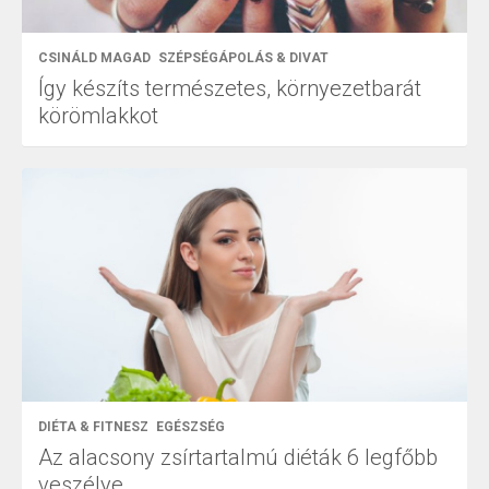
CSINÁLD MAGAD
SZÉPSÉGÁPOLÁS & DIVAT
Így készíts természetes, környezetbarát
körömlakkot
DIÉTA & FITNESZ
EGÉSZSÉG
Az alacsony zsírtartalmú diéták 6 legfőbb
veszélye