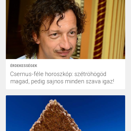
ÉRDEKESSÉGEK
Csernus-féle horoszkóp: szétröhögöd
magad, pedig sajnos minden szava igaz!