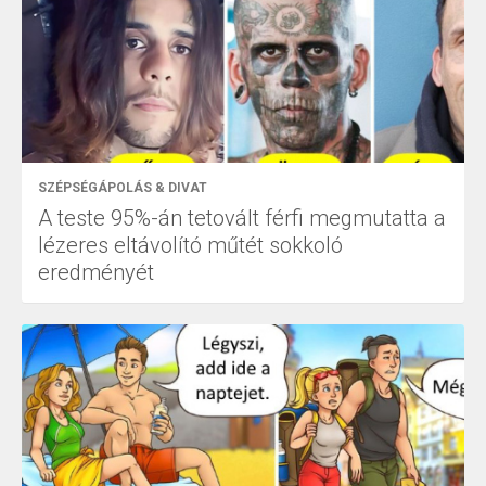
SZÉPSÉGÁPOLÁS & DIVAT
A teste 95%-án tetovált férfi megmutatta a
lézeres eltávolító műtét sokkoló
eredményét