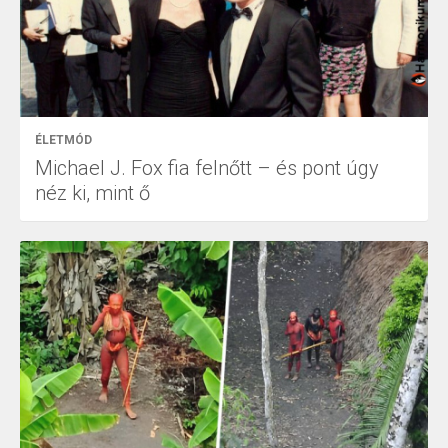
ÉLETMÓD
Michael J. Fox fia felnőtt – és pont úgy
néz ki, mint ő