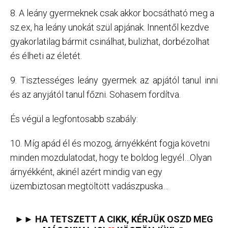
8. A leány gyermeknek csak akkor bocsátható meg a
sz.ex, ha leány unokát szül apjának. Innentől kezdve
gyakorlatilag bármit csinálhat, bulizhat, dorbézolhat
és élheti az életét.
9. Tisztességes leány gyermek az apjától tanul inni
és az anyjától tanul főzni. Sohasem fordítva.
És végül a legfontosabb szabály:
10. Míg apád él és mozog, árnyékként fogja követni
minden mozdulatodat, hogy te boldog legyél…Olyan
árnyékként, akinél azért mindig van egy
üzembiztosan megtöltött vadászpuska…
►► HA TETSZETT A CIKK, KÉRJÜK OSZD MEG