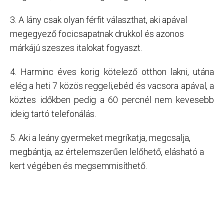
3. A lány csak olyan férfit választhat, aki apával
megegyező focicsapatnak drukkol és azonos
márkájú szeszes italokat fogyaszt.
4. Harminc éves korig kötelező otthon lakni, utána
elég a heti 7 közös reggeli,ebéd és vacsora apával, a
köztes időkben pedig a 60 percnél nem kevesebb
ideig tartó telefonálás.
5. Aki a leány gyermeket megríkatja, megcsalja,
megbántja, az értelemszerűen lelőhető, elásható a
kert végében és megsemmisíthető.