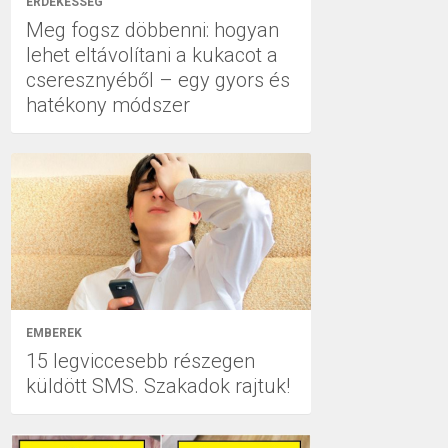
ÉRDEKESSÉG
Meg fogsz döbbenni: hogyan
lehet eltávolítani a kukacot a
cseresznyéből – egy gyors és
hatékony módszer
EMBEREK
15 legviccesebb részegen
küldött SMS. Szakadok rajtuk!