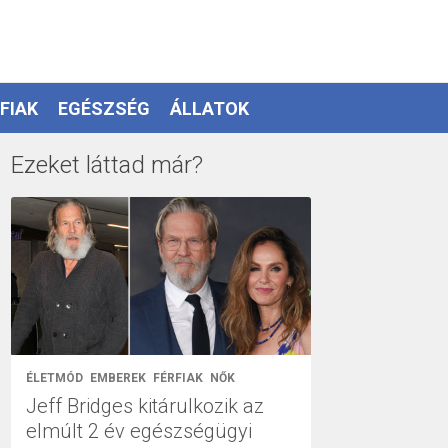
FIAK
EGÉSZSÉG
ÁLLATOK
Ezeket láttad már?
ÉLETMÓD
EMBEREK
FÉRFIAK
NŐK
Jeff Bridges kitárulkozik az
elmúlt 2 év egészségügyi