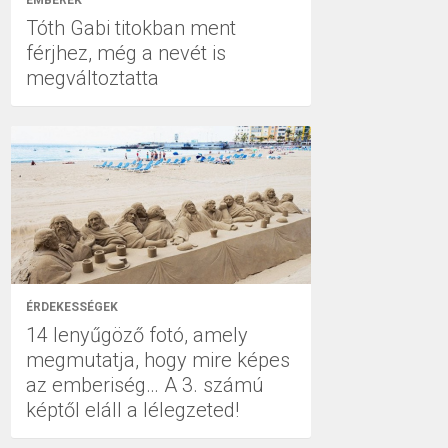
EMBEREK
Tóth Gabi titokban ment
férjhez, még a nevét is
megváltoztatta
ÉRDEKESSÉGEK
14 lenyűgöző fotó, amely
megmutatja, hogy mire képes
az emberiség… A 3. számú
képtől eláll a lélegzeted!