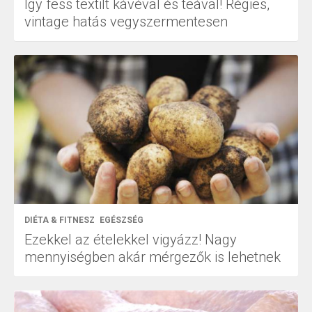
Így fess textilt kávéval és teával! Régies,
vintage hatás vegyszermentesen
DIÉTA & FITNESZ
EGÉSZSÉG
Ezekkel az ételekkel vigyázz! Nagy
mennyiségben akár mérgezők is lehetnek