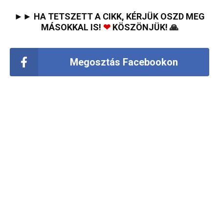
►► HA TETSZETT A CIKK, KÉRJÜK OSZD MEG
MÁSOKKAL IS!
❤
KÖSZÖNJÜK! 🙏
Megosztás Facebookon