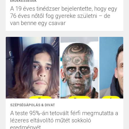
ÉRDEKESSÉGEK
A 19 éves tinédzser bejelentette, hogy egy
76 éves nőtől fog gyereke születni – de
van benne egy csavar
SZÉPSÉGÁPOLÁS & DIVAT
A teste 95%-án tetovált férfi megmutatta a
lézeres eltávolító műtét sokkoló
eredményét