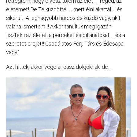
rettegtem, hogy elvesz tőlem az élet … Téged, az
életemet! De Te küzdöttél … mert élni akartál … és
sikerült! A legnagyobb harcos és küzdő vagy, akit
valaha ismertem!!! Akkor tanultuk meg igazán
tisztelni az èletet, a perceket és pillanatokat … és a
szeretet erejèt!!!Csodálatos Férj, Társ és Édesapa
vagy.”
Azt hitték, akkor vége a rossz dolgoknak, de…