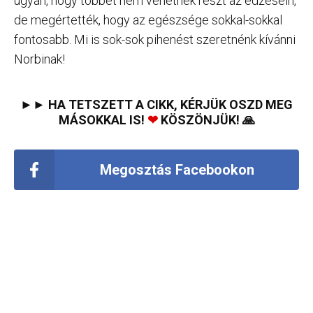
ugyan, hogy többet nem vehetnek részt az edzésein,
de megértették, hogy az egészsége sokkal-sokkal
fontosabb. Mi is sok-sok pihenést szeretnénk kívánni
Norbinak!
►► HA TETSZETT A CIKK, KÉRJÜK OSZD MEG
MÁSOKKAL IS!
❤
KÖSZÖNJÜK! 🙏
Megosztás Facebookon