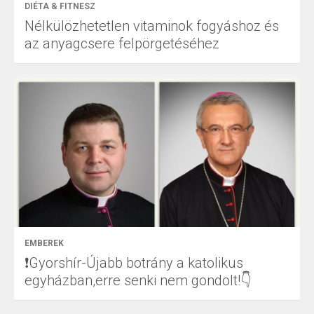
DIÉTA & FITNESZ
Nélkülözhetetlen vitaminok fogyáshoz és
az anyagcsere felpörgetéséhez
EMBEREK
❗Gyorshír-Újabb botrány a katolikus
egyházban,erre senki nem gondolt!👇