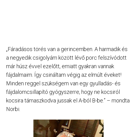
„Fáradásos törés van a gerincemben. A harmadik és
a negyedik csigolyám között lévő porc felszívódott
már húsz évvel ezelőtt, emiatt gyakran vannak
fájdalmaim. Így csináltam végig az elmúlt éveket!
Minden reggel szükségem van egy gyulladás- és
fájdalomcsillapító gyógyszerre, hogy ne kocsiról
kocsira támaszkodva jussak el A-ból B-be.” – mondta
Norbi.