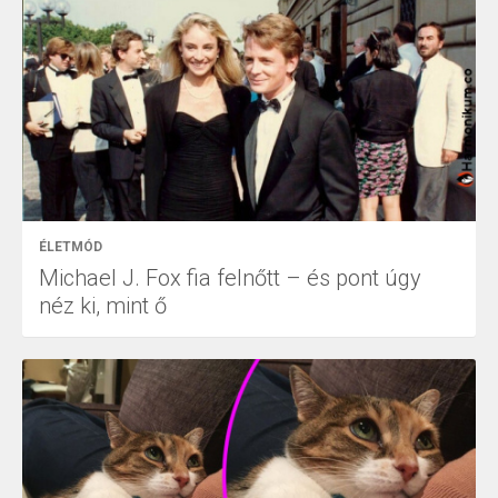
ÉLETMÓD
Michael J. Fox fia felnőtt – és pont úgy
néz ki, mint ő