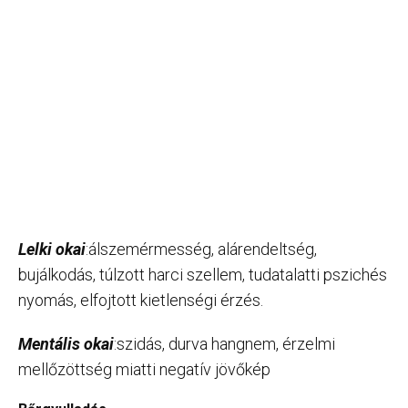
Lelki okai
:álszemérmesség, alárendeltség,
bujálkodás, túlzott harci szellem, tudatalatti pszichés
nyomás, elfojtott kietlenségi érzés.
Mentális okai
:szidás, durva hangnem, érzelmi
mellőzöttség miatti negatív jövőkép