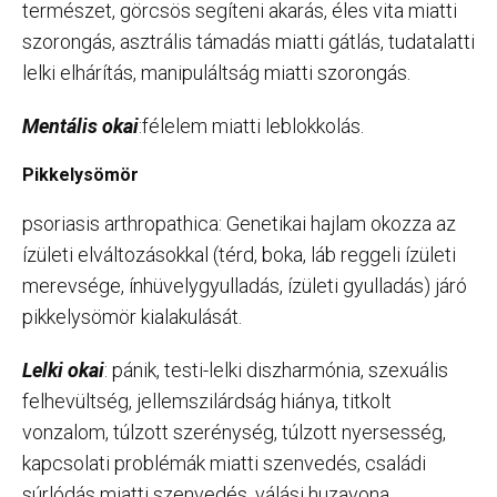
természet, görcsös segíteni akarás, éles vita miatti
szorongás, asztrális támadás miatti gátlás, tudatalatti
lelki elhárítás, manipuláltság miatti szorongás.
Mentális okai
:félelem miatti leblokkolás.
Pikkelysömör
psoriasis arthropathica: Genetikai hajlam okozza az
ízületi elváltozásokkal (térd, boka, láb reggeli ízületi
merevsége, ínhüvelygyulladás, ízületi gyulladás) járó
pikkelysömör kialakulását.
Lelki okai
: pánik, testi-lelki diszharmónia, szexuális
felhevültség, jellemszilárdság hiánya, titkolt
vonzalom, túlzott szerénység, túlzott nyersesség,
kapcsolati problémák miatti szenvedés, családi
súrlódás miatti szenvedés, válási huzavona,