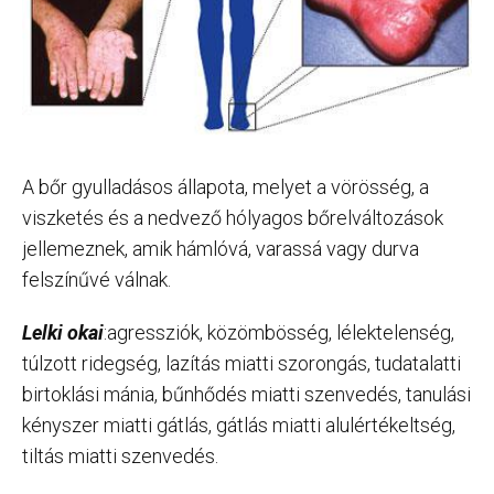
A bőr gyulladásos állapota, melyet a vörösség, a
viszketés és a nedvező hólyagos bőrelváltozások
jellemeznek, amik hámlóvá, varassá vagy durva
felszínűvé válnak.
Lelki okai
:agressziók, közömbösség, lélektelenség,
túlzott ridegség, lazítás miatti szorongás, tudatalatti
birtoklási mánia, bűnhődés miatti szenvedés, tanulási
kényszer miatti gátlás, gátlás miatti alulértékeltség,
tiltás miatti szenvedés.