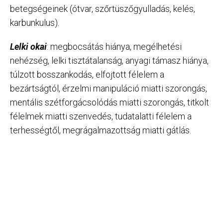
betegségeinek (ótvar, szőrtüszőgyulladás, kelés,
karbunkulus).
Lelki okai
: megbocsátás hiánya, megélhetési
nehézség, lelki tisztátalanság, anyagi támasz hiánya,
túlzott bosszankodás, elfojtott félelem a
bezártságtól, érzelmi manipuláció miatti szorongás,
mentális szétforgácsolódás miatti szorongás, titkolt
félelmek miatti szenvedés, tudatalatti félelem a
terhességtől, megrágalmazottság miatti gátlás.