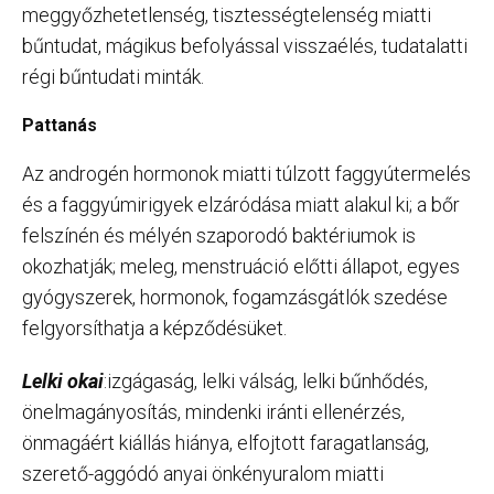
meggyőzhetetlenség, tisztességtelenség miatti
bűntudat, mágikus befolyással visszaélés, tudatalatti
régi bűntudati minták.
Pattanás
Az androgén hormonok miatti túlzott faggyútermelés
és a faggyúmirigyek elzáródása miatt alakul ki; a bőr
felszínén és mélyén szaporodó baktériumok is
okozhatják; meleg, menstruáció előtti állapot, egyes
gyógyszerek, hormonok, fogamzásgátlók szedése
felgyorsíthatja a képződésüket.
Lelki okai
:izgágaság, lelki válság, lelki bűnhődés,
önelmagányosítás, mindenki iránti ellenérzés,
önmagáért kiállás hiánya, elfojtott faragatlanság,
szerető-aggódó anyai önkényuralom miatti