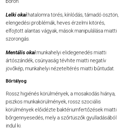
bőrön.
Lelki okai
:hatalomra törés, kínlódás, támadó ösztön,
elengedési problémák, heves érzelmi kitörés,
elfojtott alantas vágyak, mások manipulálása miatti
szorongás.
Mentális okai
:munkahelyi elidegenedés miatti
ártószándék, csúnyaság tévhite miatti negatív
jövőkép, munkahelyi nézeteltérés miatti bűntudat.
Bőrtályog
Rossz higiénés körülmények, a mosakodás hiánya,
piszkos munkakörülmények, rossz szociális
körülmények előidézte baktériumfertőzések miatti
bőrgennyesedés, mely a szőrtüszők gyulladásából
indul ki.