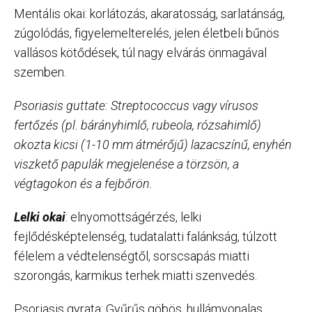
Mentális okai: korlátozás, akaratosság, sarlatánság,
zúgolódás, figyelemelterelés, jelen életbeli bűnös
vallásos kötődések, túl nagy elvárás önmagával
szemben.
Psoriasis guttate: Streptococcus vagy vírusos
fertőzés (pl. bárányhimlő, rubeola, rózsahimlő)
okozta kicsi (1-10 mm átmérőjű) lazacszínű, enyhén
viszkető papulák megjelenése a törzsön, a
végtagokon és a fejbőrön.
Lelki okai
: elnyomottságérzés, lelki
fejlődésképtelenség, tudatalatti falánkság, túlzott
félelem a védtelenségtől, sorscsapás miatti
szorongás, karmikus terhek miatti szenvedés.
Psoriasis gyrata: Gyűrűs göbös, hullámvonalas