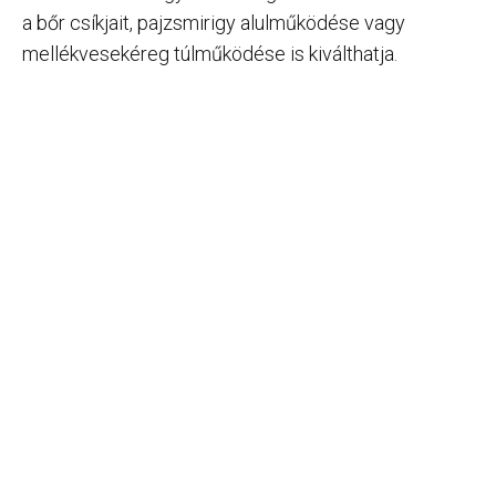
a bőr csíkjait, pajzsmirigy alulműködése vagy
mellékvesekéreg túlműködése is kiválthatja.