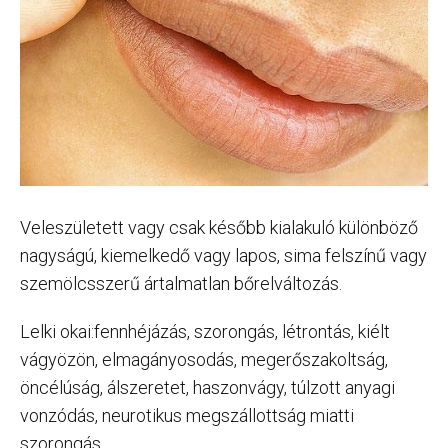
Veleszületett vagy csak később kialakuló különböző
nagyságú, kiemelkedő vagy lapos, sima felszínű vagy
szemölcsszerű ártalmatlan bőrelváltozás.
Lelki okai:fennhéjázás, szorongás, létrontás, kiélt
vágyözön, elmagányosodás, megerőszakoltság,
öncélúság, álszeretet, haszonvágy, túlzott anyagi
vonzódás, neurotikus megszállottság miatti
szorongás.