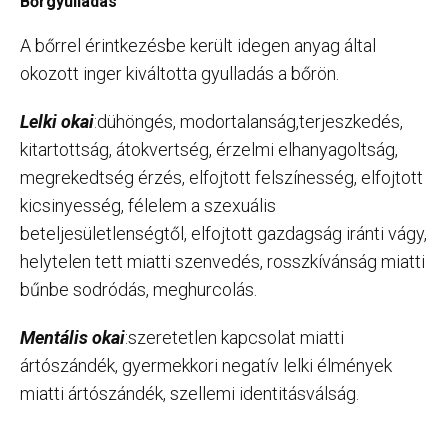
Bőrgyulladás
A bőrrel érintkezésbe került idegen anyag által
okozott inger kiváltotta gyulladás a bőrön.
Lelki okai
:dühöngés, modortalanság,terjeszkedés,
kitartottság, átokvertség, érzelmi elhanyagoltság,
megrekedtség érzés, elfojtott felszínesség, elfojtott
kicsinyesség, félelem a szexuális
beteljesületlenségtől, elfojtott gazdagság iránti vágy,
helytelen tett miatti szenvedés, rosszkívánság miatti
bűnbe sodródás, meghurcolás.
Mentális okai
:szeretetlen kapcsolat miatti
ártószándék, gyermekkori negatív lelki élmények
miatti ártószándék, szellemi identitásválság.