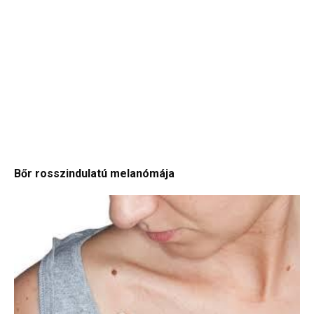
Bőr rosszindulatú melanómája