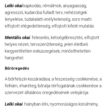
Lelki okai
:kapkodás, rémálmok, anyagiasság,
agresszió, kudarcba fulladt terv, nehézségek
lenyelése, tudatalatti erélytelenség, sors miatti
elfojtott elégedetlenség, elfojtott kifelé mutatás.
Mentális okai
: feleselés, kétségébresztés, elfojtott
helyes nézet, tervszerűtlenség, jelen életbeli
kiegyenlítetlen esküszegések, minősíthetetlen
hangvétel.
Bőröregedés
A bőrfelszín kiszáradása, a feszesség csökkenése, a
felhám, irharéteg, bőralja térfogatának csökkenése a
szervezet általános öregedésének velejárója.
Lelki okai
: hiányban élni, nyomorúságos körülmény,