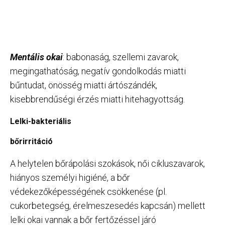
Mentális okai
: babonaság, szellemi zavarok,
megingathatóság, negatív gondolkodás miatti
bűntudat, önösség miatti ártószándék,
kisebbrendűségi érzés miatti hitehagyottság.
Lelki-bakteriális
bőrirritáció
A helytelen bőrápolási szokások, női cikluszavarok,
hiányos személyi higiéné, a bőr
védekezőképességének csökkenése (pl.
cukorbetegség, érelmeszesedés kapcsán) mellett
lelki okai vannak a bőr fertőzéssel járó