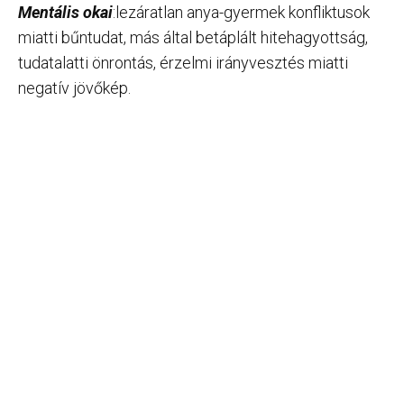
Mentális okai
:lezáratlan anya-gyermek konfliktusok
miatti bűntudat, más által betáplált hitehagyottság,
tudatalatti önrontás, érzelmi irányvesztés miatti
negatív jövőkép.