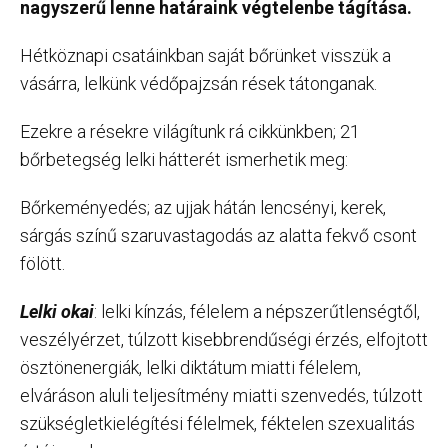
nagyszerű lenne határaink végtelenbe tágítása.
Hétköznapi csatáinkban saját bőrünket visszük a
vásárra, lelkünk védőpajzsán rések tátonganak.
Ezekre a résekre világítunk rá cikkünkben; 21
bőrbetegség lelki hátterét ismerhetik meg:
Bőrkeményedés; az ujjak hátán lencsényi, kerek,
sárgás színű szaruvastagodás az alatta fekvő csont
fölött.
Lelki okai
: lelki kínzás, félelem a népszerűtlenségtől,
veszélyérzet, túlzott kisebbrendűségi érzés, elfojtott
ösztönenergiák, lelki diktátum miatti félelem,
elváráson aluli teljesítmény miatti szenvedés, túlzott
szükségletkielégítési félelmek, féktelen szexualitás