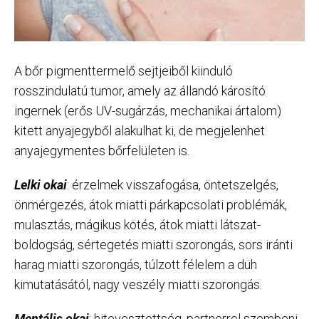
A bőr pigmenttermelő sejtjeiből kiinduló
rosszindulatú tumor, amely az állandó károsító
ingernek (erős UV-sugárzás, mechanikai ártalom)
kitett anyajegyből alakulhat ki, de megjelenhet
anyajegymentes bőrfelületen is.
Lelki okai
: érzelmek visszafogása, öntetszelgés,
önmérgezés, átok miatti párkapcsolati problémák,
mulasztás, mágikus kötés, átok miatti látszat-
boldogság, sértegetés miatti szorongás, sors iránti
harag miatti szorongás, túlzott félelem a düh
kimutatásától, nagy veszély miatti szorongás.
Mentális okai
: hitevesztettség, partnerrel szembeni