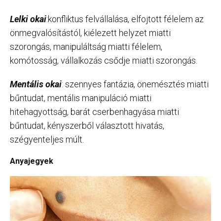
Lelki okai
:konfliktus felvállalása, elfojtott félelem az
önmegvalósítástól, kiélezett helyzet miatti
szorongás, manipuláltság miatti félelem,
komótosság, vállalkozás csődje miatti szorongás.
Mentális okai
: szennyes fantázia, önemésztés miatti
bűntudat, mentális manipuláció miatti
hitehagyottság, barát cserbenhagyása miatti
bűntudat, kényszerből választott hivatás,
szégyenteljes múlt.
Anyajegyek