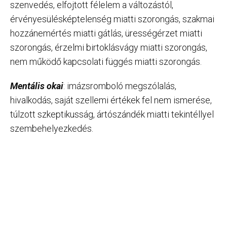
szenvedés, elfojtott félelem a változástól,
érvényesülésképtelenség miatti szorongás, szakmai
hozzánemértés miatti gátlás, ürességérzet miatti
szorongás, érzelmi birtoklásvágy miatti szorongás,
nem működő kapcsolati függés miatti szorongás.
Mentális okai
: imázsromboló megszólalás,
hivalkodás, saját szellemi értékek fel nem ismerése,
túlzott szkeptikusság, ártószándék miatti tekintéllyel
szembehelyezkedés.