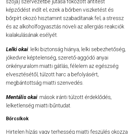
szója) szervezetbe jutása fokozott antitest
képződést indít el; ezek a bőrben viszketést és
bőrpírt okozó hisztamint szabadítanak fel; a stressz
és az alkoholfogyasztás növeli az allergiás reakciók
kialakulásának esélyét.
Lelki okai
: lelki biztonság hiánya, lelki sebezhetőség,
jókedvre képtelenség, szerető-aggódó anyai
önkényuralom miatti gátlás, félelem az egészség
elvesztésétől, túlzott harc a befolyásért,
megbántottság miatti szenvedés.
Mentális okai
: mások iránti túlzott érdeklődés,
lelketlenség miatti bűntudat.
Bőrcsíkok
Hirtelen hízás vagy terhesség miatti feszülés okozza