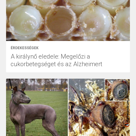
ÉRDEKESSÉGEK
A királynő eledele: Megelőzi a
cukorbetegséget és az Alzheimert