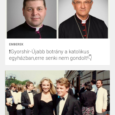
EMBEREK
❗Gyorshír-Újabb botrány a katolikus
egyházban,erre senki nem gondolt!👇