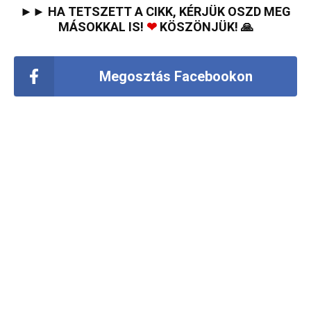
►► HA TETSZETT A CIKK, KÉRJÜK OSZD MEG
MÁSOKKAL IS!
❤
KÖSZÖNJÜK! 🙏
Megosztás Facebookon