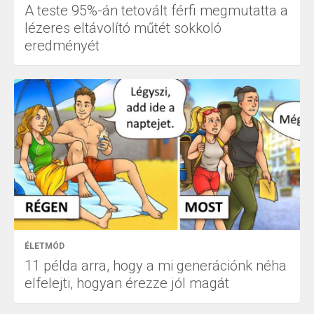
A teste 95%-án tetovált férfi megmutatta a
lézeres eltávolító műtét sokkoló
eredményét
ÉLETMÓD
11 példa arra, hogy a mi generációnk néha
elfelejti, hogyan érezze jól magát