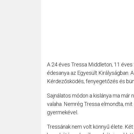
A 24 éves Tressa Middleton, 11 éves vo
édesanya az Egyesült Királyságban. A
Kérdezősködés, fenyegetőzés és bünte
Sajnálatos módon a kislánya ma már ni
valaha. Nemrég Tressa elmondta, mit 
gyermekével.
Tressának nem volt könnyű élete. Két