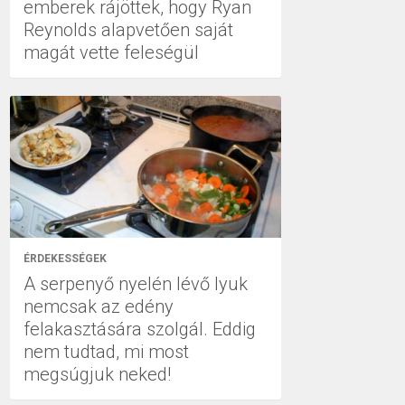
emberek rájöttek, hogy Ryan
Reynolds alapvetően saját
magát vette feleségül
ÉRDEKESSÉGEK
A serpenyő nyelén lévő lyuk
nemcsak az edény
felakasztására szolgál. Eddig
nem tudtad, mi most
megsúgjuk neked!