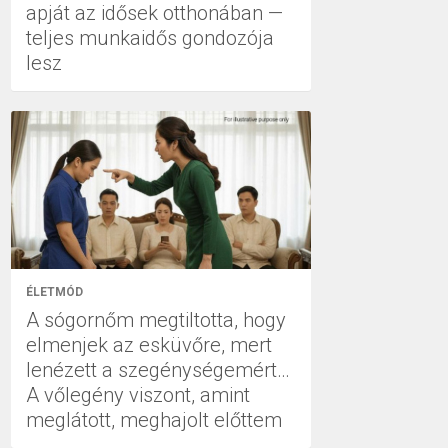
apját az idősek otthonában —
teljes munkaidős gondozója
lesz
ÉLETMÓD
A sógornőm megtiltotta, hogy
elmenjek az esküvőre, mert
lenézett a szegénységemért…
A vőlegény viszont, amint
meglátott, meghajolt előttem