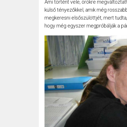
Ami történt vele, örökre megváltoztatt
külső tényezőkkel, amik még rosszabb
megkeresni elsőszülöttjét, mert tudta,
hogy még egyszer megpróbálják a párjá