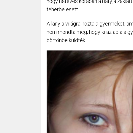
hogy hétéves korában a bátyja zaklatt
teherbe esett.
A lány a világra hozta a gyermeket, a
nem mondta meg, hogy ki az apja a gye
börtönbe küldték.