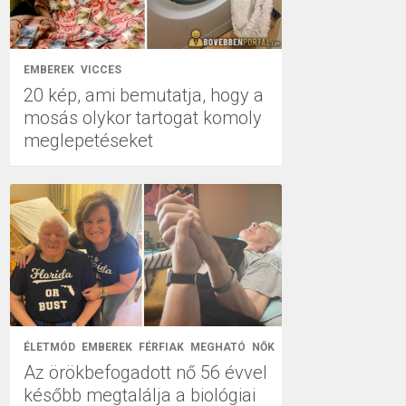
EMBEREK
VICCES
20 kép, ami bemutatja, hogy a
mosás olykor tartogat komoly
meglepetéseket
ÉLETMÓD
EMBEREK
FÉRFIAK
MEGHATÓ
NŐK
Az örökbefogadott nő 56 évvel
később megtalálja a biológiai