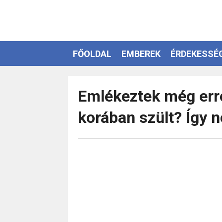
FŐOLDAL
EMBEREK
ÉRDEKESSÉ
EZOTÉRIA
Emlékeztek még erre
korában szült? Így n