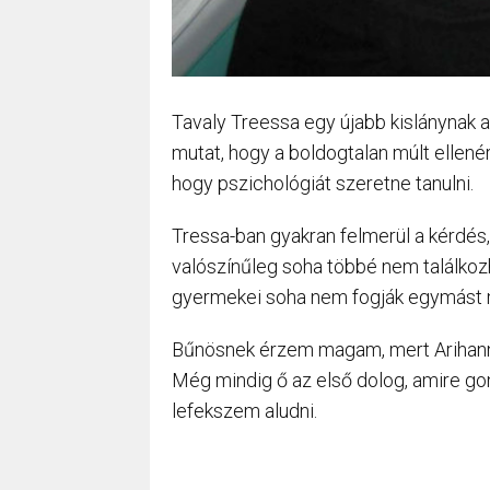
Tavaly Treessa egy újabb kislánynak ad
mutat, hogy a boldogtalan múlt ellenér
hogy pszichológiát szeretne tanulni.
Tressa-ban gyakran felmerül a kérdés,
valószínűleg soha többé nem találkoz
gyermekei soha nem fogják egymást 
Bűnösnek érzem magam, mert Arihanna
Még mindig ő az első dolog, amire gon
lefekszem aludni.