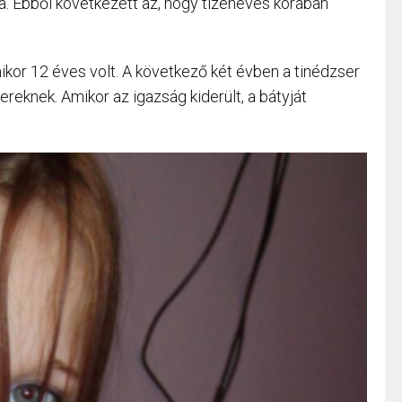
a. Ebből következett az, hogy tizenéves korában
mikor 12 éves volt. A következő két évben a tinédzser
reknek. Amikor az igazság kiderült, a bátyját