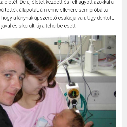
a életét. De új életet kezdett és felhagyott azokkal a
á tették állapotát, ám enne ellenére sem próbálta
 hogy a lánynak új, szerető családja van. Úgy döntött,
val és sikerült, újra teherbe esett.