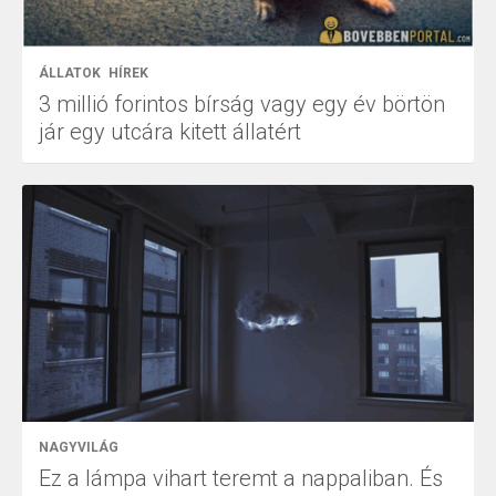
ÁLLATOK
HÍREK
3 millió forintos bírság vagy egy év börtön
jár egy utcára kitett állatért
NAGYVILÁG
Ez a lámpa vihart teremt a nappaliban. És