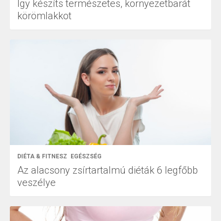
Így készíts természetes, környezetbarát
körömlakkot
DIÉTA & FITNESZ
EGÉSZSÉG
Az alacsony zsírtartalmú diéták 6 legfőbb
veszélye