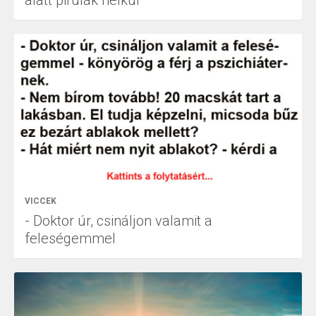
alatt pirulák nélkül
VICCEK
- Doktor úr, csináljon valamit a
feleségemmel