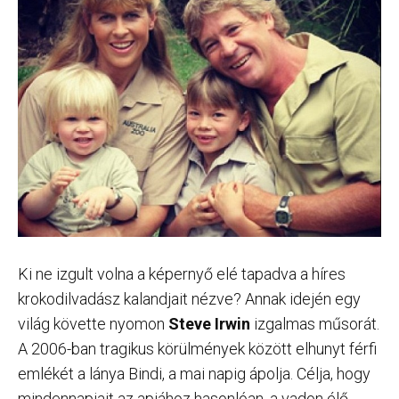
Ki ne izgult volna a képernyő elé tapadva a híres
krokodilvadász kalandjait nézve? Annak idején egy
világ követte nyomon
Steve Irwin
izgalmas műsorát.
A 2006-ban tragikus körülmények között elhunyt férfi
emlékét a lánya Bindi, a mai napig ápolja. Célja, hogy
mindennapjait az apjához hasonlóan, a vadon élő