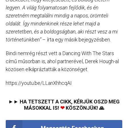
legyen. A világ folyamatosan fejlődik, és én
szeretném megtalálni mindig a napos, örömteli
oldalát. Így mindenkinek része lehet majd a
szeretetben, és a boldogságban, aki részt vesz a mi
történetünkben”
– írta egy másik bejegyzésben.
Bindi nemrég részt vett a Dancing With The Stars
című műsorban is, ahol partnerével, Derek Hough-al
közösen elkápráztatták a közönséget.
https://youtu.be/LLanXhhcqAI
►► HA TETSZETT A CIKK, KÉRJÜK OSZD MEG
MÁSOKKAL IS!
❤
KÖSZÖNJÜK! 🙏