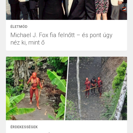
ÉLETMÓD
Michael J. Fox fia felnőtt – és pont úgy
néz ki, mint ő
ÉRDEKESSÉGEK