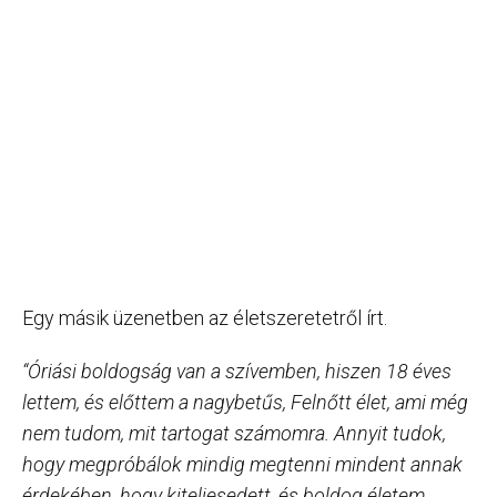
Egy másik üzenetben az életszeretetről írt.
“Óriási boldogság van a szívemben, hiszen 18 éves
lettem, és előttem a nagybetűs, Felnőtt élet, ami még
nem tudom, mit tartogat számomra. Annyit tudok,
hogy megpróbálok mindig megtenni mindent annak
érdekében, hogy kiteljesedett, és boldog életem