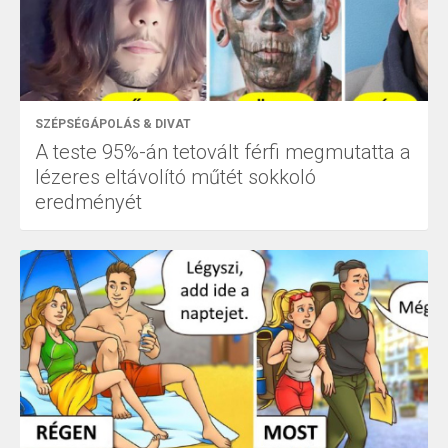
SZÉPSÉGÁPOLÁS & DIVAT
A teste 95%-án tetovált férfi megmutatta a
lézeres eltávolító műtét sokkoló
eredményét