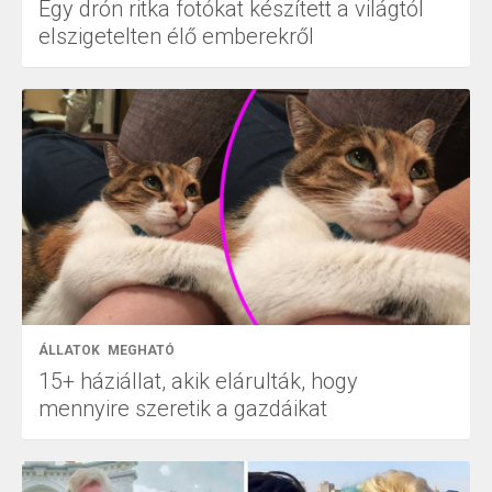
Egy drón ritka fotókat készített a világtól
elszigetelten élő emberekről
ÁLLATOK
MEGHATÓ
15+ háziállat, akik elárulták, hogy
mennyire szeretik a gazdáikat