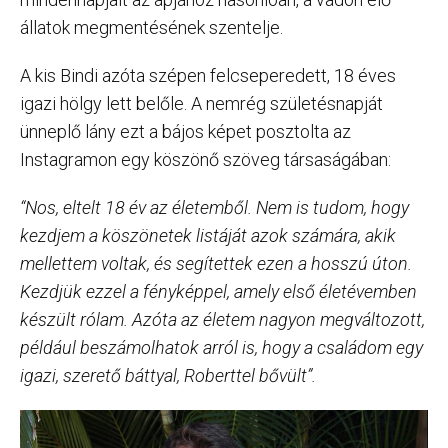
állatok megmentésének szentelje.
A kis Bindi azóta szépen felcseperedett, 18 éves
igazi hölgy lett belőle. A nemrég születésnapját
ünneplő lány ezt a bájos képet posztolta az
Instagramon egy köszönő szöveg társaságában:
“Nos, eltelt 18 év az életemből. Nem is tudom, hogy
kezdjem a köszönetek listáját azok számára, akik
mellettem voltak, és segítettek ezen a hosszú úton.
Kezdjük ezzel a fényképpel, amely első életévemben
készült rólam. Azóta az életem nagyon megváltozott,
például beszámolhatok arról is, hogy a családom egy
igazi, szerető báttyal, Roberttel bővült”.